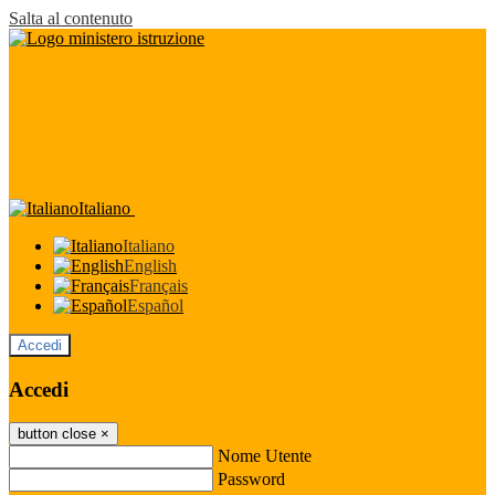
Salta al contenuto
Italiano
Italiano
English
Français
Español
Accedi
Accedi
button close
×
Nome Utente
Password