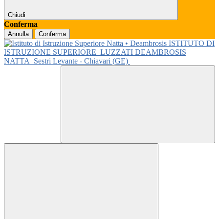
Chiudi
Conferma
Annulla
Conferma
ISTITUTO DI
ISTRUZIONE SUPERIORE
LUZZATI DEAMBROSIS
NATTA
Sestri Levante - Chiavari (GE)