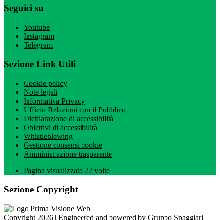
Seguici su
Youtube
Instagram
Telegram
Sezione Link Utili
Cookie policy
Note legali
Informativa Privacy
Ufficio Relazioni con il Pubblico
Dichiarazione di accessibilità
Obiettivi di accessibilità
Whistleblowing
Gestione consensi cookie
Amministrazione trasparente
Pagina visualizzata
22
volte
Sezione Copyright
Copyright 2026 | Engineered and powered by Gruppo Spaggiari