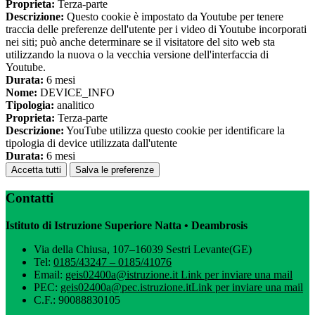
Proprieta:
Terza-parte
Descrizione:
Questo cookie è impostato da Youtube per tenere
traccia delle preferenze dell'utente per i video di Youtube incorporati
nei siti; può anche determinare se il visitatore del sito web sta
utilizzando la nuova o la vecchia versione dell'interfaccia di
Youtube.
Durata:
6 mesi
Nome:
DEVICE_INFO
Tipologia:
analitico
Proprieta:
Terza-parte
Descrizione:
YouTube utilizza questo cookie per identificare la
tipologia di device utilizzata dall'utente
Durata:
6 mesi
Accetta tutti
Salva le preferenze
Contatti
Istituto di Istruzione Superiore Natta • Deambrosis
Via della Chiusa, 107–16039 Sestri Levante(GE)
Tel:
0185/43247 – 0185/41076
Email:
geis02400a@istruzione.it
Link per inviare una mail
PEC:
geis02400a@pec.istruzione.it
Link per inviare una mail
C.F.: 90088830105