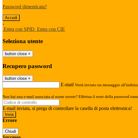
Password dimenticata?
-
Entra con SPID
Entra con CIE
Seleziona utente
button close
×
Recupero password
button close
×
E-mail
Verrà inviato un messaggio all'indirizz
Non hai una e-mail associata al nome utente? Effettua il reset della password tram
E-mail inviata, si prega di controllare la casella di posta elettronica!
Errore
Chiudi
Successo