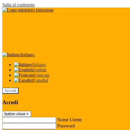
Salta al contenuto
Italiano
Italiano
English
Français
Español
Accedi
Accedi
button close
×
Nome Utente
Password