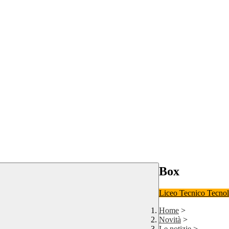
Box
Liceo
Tecnico Tecno
Home
>
Novità
>
Le notizie
>