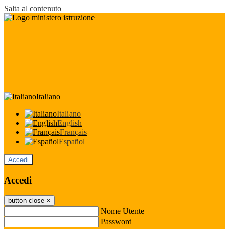
Salta al contenuto
Italiano
Italiano
English
Français
Español
Accedi
Accedi
button close
×
Nome Utente
Password