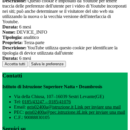
Descrizione:
Questo cookie è impostato da Youtube per tenere
traccia delle preferenze dell'utente per i video di Youtube incorporati
nei siti; può anche determinare se il visitatore del sito web sta
utilizzando la nuova o la vecchia versione dell'interfaccia di
Youtube.
Durata:
6 mesi
Nome:
DEVICE_INFO
Tipologia:
analitico
Proprieta:
Terza-parte
Descrizione:
YouTube utilizza questo cookie per identificare la
tipologia di device utilizzata dall'utente
Durata:
6 mesi
Accetta tutti
Salva le preferenze
Contatti
Istituto di Istruzione Superiore Natta • Deambrosis
Via della Chiusa, 107–16039 Sestri Levante(GE)
Tel:
0185/43247 – 0185/41076
Email:
geis02400a@istruzione.it
Link per inviare una mail
PEC:
geis02400a@pec.istruzione.it
Link per inviare una mail
C.F.: 90088830105
Seguici su