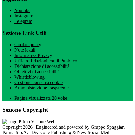
Youtube
Instagram
Telegram
Sezione Link Utili
Cookie policy
Note legali
Informativa Privacy
Ufficio Relazioni con il Pubblico
Dichiarazione di accessibilità
Obiettivi di accessibilità
Whistleblowing
Gestione consensi cookie
Amministrazione trasparente
Pagina visualizzata
20
volte
Sezione Copyright
Copyright 2026 | Engineered and powered by Gruppo Spaggiari
Parma S.p.A. | Divisione Publishing & New Social Media