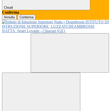
Chiudi
Conferma
Annulla
Conferma
ISTITUTO DI
ISTRUZIONE SUPERIORE
LUZZATI DEAMBROSIS
NATTA
Sestri Levante - Chiavari (GE)