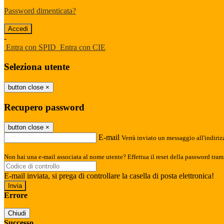
Password dimenticata?
-
Entra con SPID
Entra con CIE
Seleziona utente
button close
×
Recupero password
button close
×
E-mail
Verrà inviato un messaggio all'indirizz
Non hai una e-mail associata al nome utente? Effettua il reset della password tram
E-mail inviata, si prega di controllare la casella di posta elettronica!
Errore
Chiudi
Successo