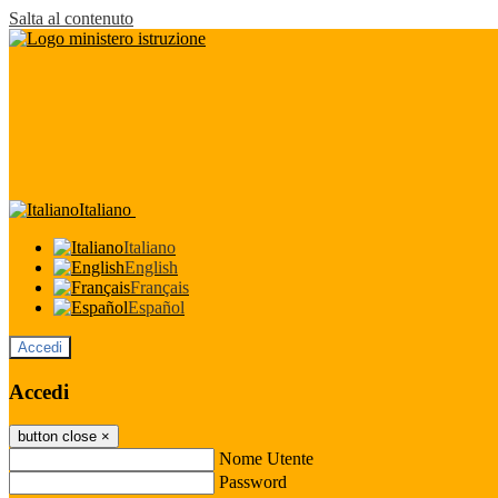
Salta al contenuto
Italiano
Italiano
English
Français
Español
Accedi
Accedi
button close
×
Nome Utente
Password