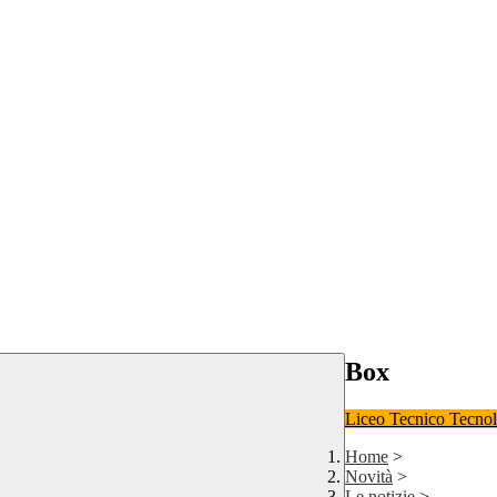
Box
Liceo
Tecnico Tecno
Home
>
Novità
>
Le notizie
>