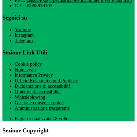
PEC:
geis02400a@pec.istruzione.it
Link per inviare una mail
C.F.: 90088830105
Seguici su
Youtube
Instagram
Telegram
Sezione Link Utili
Cookie policy
Note legali
Informativa Privacy
Ufficio Relazioni con il Pubblico
Dichiarazione di accessibilità
Obiettivi di accessibilità
Whistleblowing
Gestione consensi cookie
Amministrazione trasparente
Pagina visualizzata
18
volte
Sezione Copyright