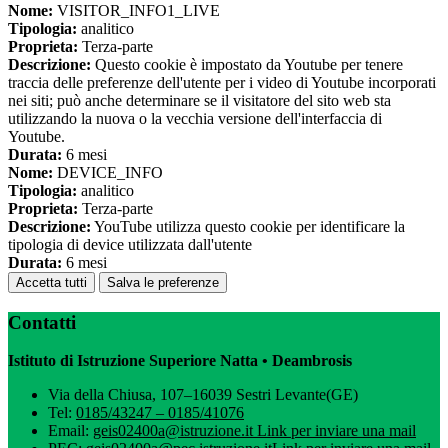
Nome:
VISITOR_INFO1_LIVE
Tipologia:
analitico
Proprieta:
Terza-parte
Descrizione:
Questo cookie è impostato da Youtube per tenere
traccia delle preferenze dell'utente per i video di Youtube incorporati
nei siti; può anche determinare se il visitatore del sito web sta
utilizzando la nuova o la vecchia versione dell'interfaccia di
Youtube.
Durata:
6 mesi
Nome:
DEVICE_INFO
Tipologia:
analitico
Proprieta:
Terza-parte
Descrizione:
YouTube utilizza questo cookie per identificare la
tipologia di device utilizzata dall'utente
Durata:
6 mesi
Accetta tutti
Salva le preferenze
Contatti
Istituto di Istruzione Superiore Natta • Deambrosis
Via della Chiusa, 107–16039 Sestri Levante(GE)
Tel:
0185/43247 – 0185/41076
Email:
geis02400a@istruzione.it
Link per inviare una mail