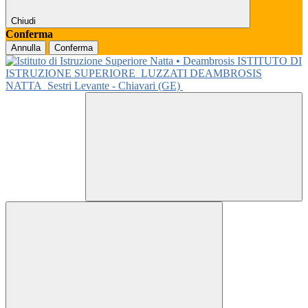
Chiudi
Conferma
Annulla
Conferma
ISTITUTO DI
ISTRUZIONE SUPERIORE
LUZZATI DEAMBROSIS
NATTA
Sestri Levante - Chiavari (GE)