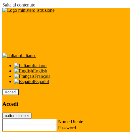
Salta al contenuto
Italiano
Italiano
English
Français
Español
Accedi
Accedi
button close
×
Nome Utente
Password