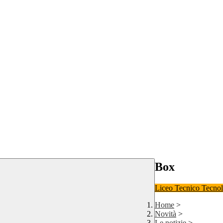
Box
Liceo
Tecnico Tecno
Home
>
Novità
>
Le notizie
>