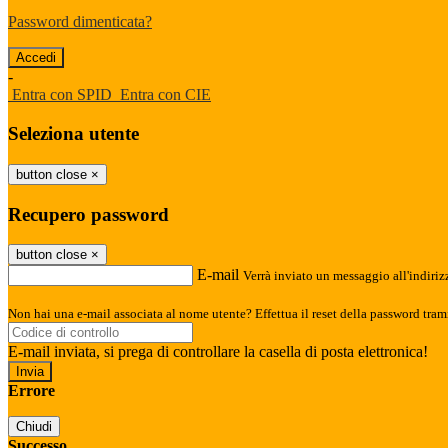
Password dimenticata?
-
Entra con SPID
Entra con CIE
Seleziona utente
button close
×
Recupero password
button close
×
E-mail
Verrà inviato un messaggio all'indirizz
Non hai una e-mail associata al nome utente? Effettua il reset della password tram
E-mail inviata, si prega di controllare la casella di posta elettronica!
Errore
Chiudi
Successo