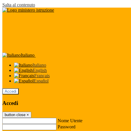
Salta al contenuto
Italiano
Italiano
English
Français
Español
Accedi
Accedi
button close
×
Nome Utente
Password