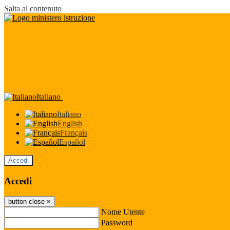
Salta al contenuto
Italiano
Italiano
English
Français
Español
Accedi
Accedi
button close
×
Nome Utente
Password