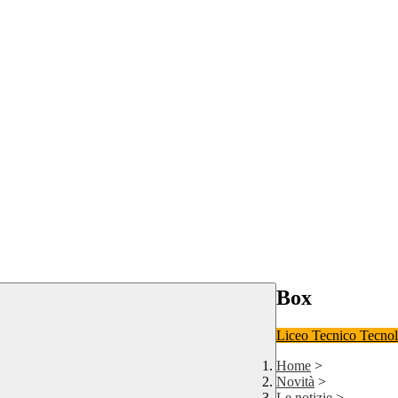
Box
Liceo
Tecnico Tecno
Home
>
Novità
>
Le notizie
>