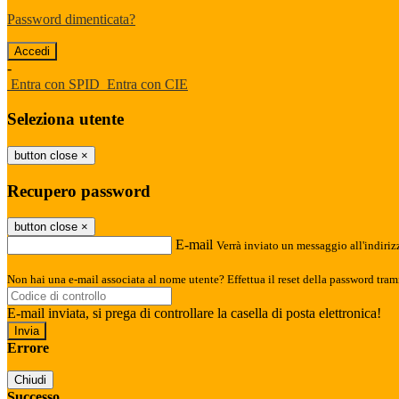
Password dimenticata?
-
Entra con SPID
Entra con CIE
Seleziona utente
button close
×
Recupero password
button close
×
E-mail
Verrà inviato un messaggio all'indirizz
Non hai una e-mail associata al nome utente? Effettua il reset della password tram
E-mail inviata, si prega di controllare la casella di posta elettronica!
Errore
Chiudi
Successo