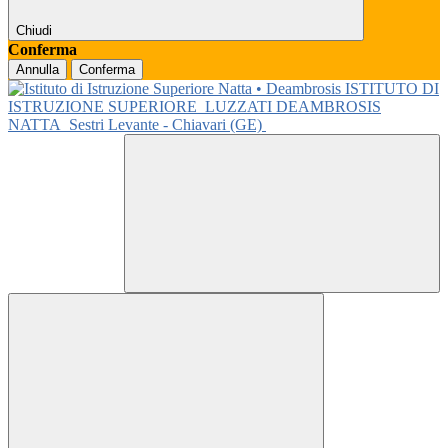
Chiudi
Conferma
Annulla
Conferma
ISTITUTO DI
ISTRUZIONE SUPERIORE
LUZZATI DEAMBROSIS
NATTA
Sestri Levante - Chiavari (GE)