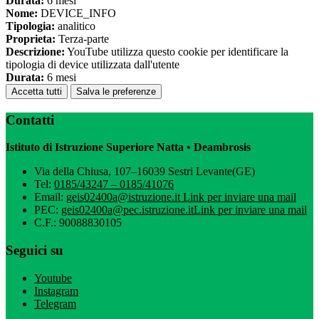
Durata:
6 mesi
Nome:
DEVICE_INFO
Tipologia:
analitico
Proprieta:
Terza-parte
Descrizione:
YouTube utilizza questo cookie per identificare la
tipologia di device utilizzata dall'utente
Durata:
6 mesi
Accetta tutti
Salva le preferenze
Contatti
Istituto di Istruzione Superiore Natta • Deambrosis
Via della Chiusa, 107–16039 Sestri Levante(GE)
Tel:
0185/43247 – 0185/41076
Email:
geis02400a@istruzione.it
Link per inviare una mail
PEC:
geis02400a@pec.istruzione.it
Link per inviare una mail
C.F.: 90088830105
Seguici su
Youtube
Instagram
Telegram