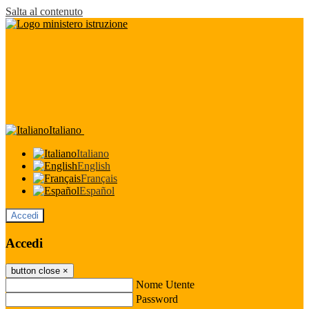
Salta al contenuto
Italiano
Italiano
English
Français
Español
Accedi
Accedi
button close
×
Nome Utente
Password