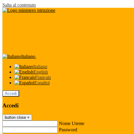
Salta al contenuto
Italiano
Italiano
English
Français
Español
Accedi
Accedi
button close
×
Nome Utente
Password