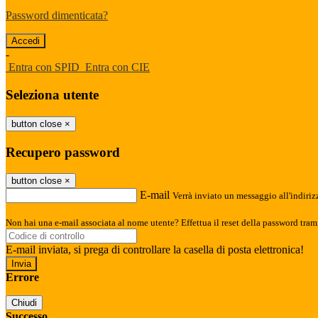
Password dimenticata?
-
Entra con SPID
Entra con CIE
Seleziona utente
button close
×
Recupero password
button close
×
E-mail
Verrà inviato un messaggio all'indirizz
Non hai una e-mail associata al nome utente? Effettua il reset della password tram
E-mail inviata, si prega di controllare la casella di posta elettronica!
Errore
Chiudi
Successo