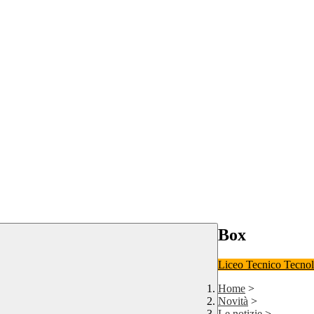
Box
Liceo
Tecnico Tecno
Home
>
Novità
>
Le notizie
>