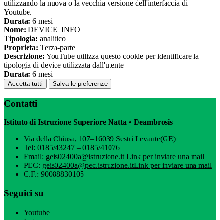
utilizzando la nuova o la vecchia versione dell'interfaccia di
Youtube.
Durata:
6 mesi
Nome:
DEVICE_INFO
Tipologia:
analitico
Proprieta:
Terza-parte
Descrizione:
YouTube utilizza questo cookie per identificare la
tipologia di device utilizzata dall'utente
Durata:
6 mesi
Accetta tutti
Salva le preferenze
Contatti
Istituto di Istruzione Superiore Natta • Deambrosis
Via della Chiusa, 107–16039 Sestri Levante(GE)
Tel:
0185/43247 – 0185/41076
Email:
geis02400a@istruzione.it
Link per inviare una mail
PEC:
geis02400a@pec.istruzione.it
Link per inviare una mail
C.F.: 90088830105
Seguici su
Youtube