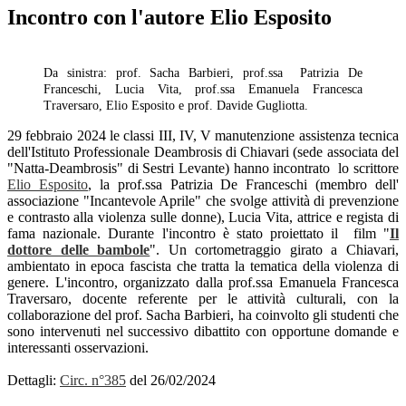
Incontro con l'autore Elio Esposito
Da sinistra: prof. Sacha Barbieri, prof.ssa Patrizia De
Franceschi, Lucia Vita, prof.ssa Emanuela Francesca
Traversaro, Elio Esposito e prof. Davide Gugliotta.
29 febbraio 2024 le classi III, IV, V manutenzione assistenza tecnica
dell'Istituto Professionale Deambrosis di Chiavari (sede associata del
"Natta-Deambrosis" di Sestri Levante) hanno incontrato lo scrittore
Elio Esposito
,
la prof.ssa Patrizia De Franceschi (membro dell'
associazione
"
Incantevole Aprile"
che
svolge attività di prevenzione
e contrasto alla violenza sulle donne
), Lucia Vita, attrice e regista di
fama nazionale. Durante l'incontro è stato proiettato il film "
Il
dottore delle bambole
". Un cortometraggio girato a Chiavari,
ambientato in epoca fascista che tratta la tematica della violenza di
genere. L'incontro, organizzato dalla prof.ssa Emanuela Francesca
Traversaro, docente referente per le attività culturali, con la
collaborazione del prof. Sacha Barbieri, ha coinvolto gli studenti che
sono intervenuti nel successivo dibattito con opportune domande e
interessanti osservazioni.
Dettagli:
Circ. n°385
del 26/02/2024