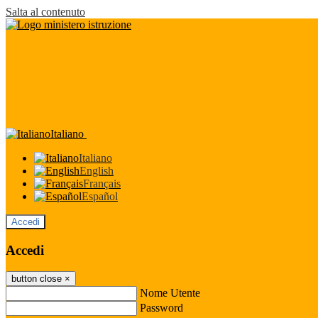
Salta al contenuto
Italiano
Italiano
English
Français
Español
Accedi
Accedi
button close
×
Nome Utente
Password