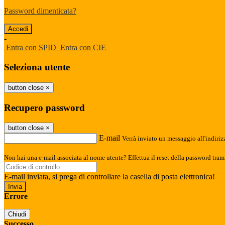
Password dimenticata?
-
Entra con SPID
Entra con CIE
Seleziona utente
button close
×
Recupero password
button close
×
E-mail
Verrà inviato un messaggio all'indirizz
Non hai una e-mail associata al nome utente? Effettua il reset della password tram
E-mail inviata, si prega di controllare la casella di posta elettronica!
Errore
Chiudi
Successo