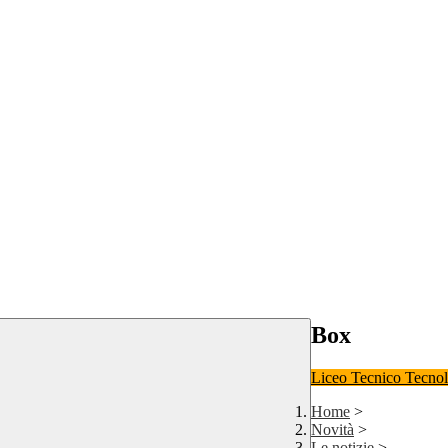
Box
Liceo
Tecnico Tecno
Home
>
Novità
>
Le notizie
>