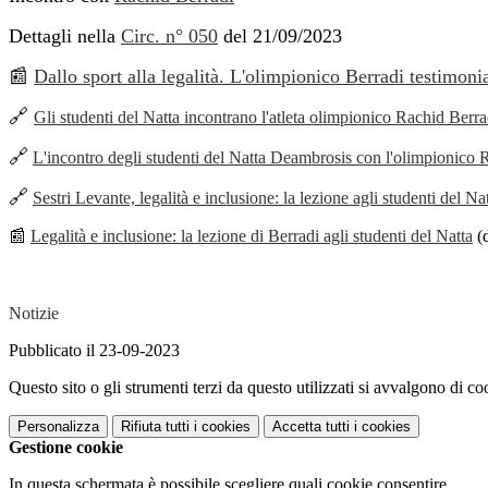
Dettagli nella
Circ. n° 050
del 21/09/2023
📰
Dallo sport alla legalità. L'olimpionico Berradi testimonia
🔗
Gli studenti del Natta incontrano l'atleta olimpionico Rachid Berra
🔗
L'incontro degli studenti del Natta Deambrosis con l'olimpionico 
🔗
Sestri Levante, legalità e inclusione: la lezione agli studenti del Na
📰
Legalità e inclusione: la lezione di Berradi agli studenti del Natta
(d
Notizie
Pubblicato il 23-09-2023
Questo sito o gli strumenti terzi da questo utilizzati si avvalgono di coo
Personalizza
Rifiuta tutti
i cookies
Accetta tutti
i cookies
Gestione cookie
In questa schermata è possibile scegliere quali cookie consentire.