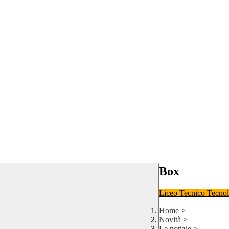
Box
Liceo
Tecnico Tecno
Home
>
Novità
>
Le notizie
>