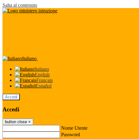
Salta al contenuto
Italiano
Italiano
English
Français
Español
Accedi
Accedi
button close
×
Nome Utente
Password