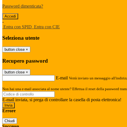
Password dimenticata?
-
Entra con SPID
Entra con CIE
Seleziona utente
button close
×
Recupero password
button close
×
E-mail
Verrà inviato un messaggio all'indirizz
Non hai una e-mail associata al nome utente? Effettua il reset della password tram
E-mail inviata, si prega di controllare la casella di posta elettronica!
Errore
Chiudi
Successo