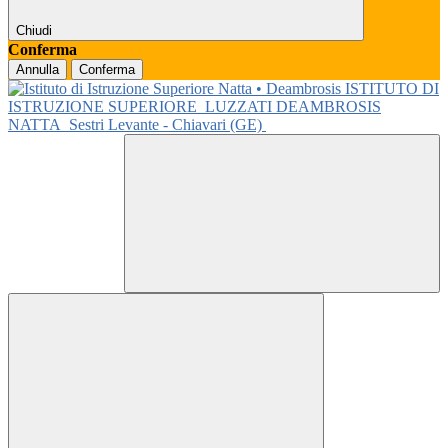
Chiudi
Conferma
Annulla
Conferma
ISTITUTO DI
ISTRUZIONE SUPERIORE
LUZZATI DEAMBROSIS
NATTA
Sestri Levante - Chiavari (GE)