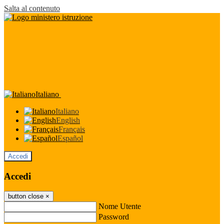
Salta al contenuto
Italiano
Italiano
English
Français
Español
Accedi
Accedi
button close
×
Nome Utente
Password