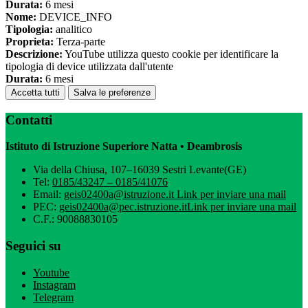
Durata:
6 mesi
Nome:
DEVICE_INFO
Tipologia:
analitico
Proprieta:
Terza-parte
Descrizione:
YouTube utilizza questo cookie per identificare la
tipologia di device utilizzata dall'utente
Durata:
6 mesi
Accetta tutti
Salva le preferenze
Contatti
Istituto di Istruzione Superiore Natta • Deambrosis
Via della Chiusa, 107–16039 Sestri Levante(GE)
Tel:
0185/43247 – 0185/41076
Email:
geis02400a@istruzione.it
Link per inviare una mail
PEC:
geis02400a@pec.istruzione.it
Link per inviare una mail
C.F.: 90088830105
Seguici su
Youtube
Instagram
Telegram