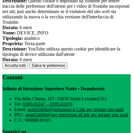
Descrizione:
Questo cookie è impostato da Youtube per tenere
traccia delle preferenze dell'utente per i video di Youtube incorporati
nei siti; può anche determinare se il visitatore del sito web sta
utilizzando la nuova o la vecchia versione dell'interfaccia di
Youtube.
Durata:
6 mesi
Nome:
DEVICE_INFO
Tipologia:
analitico
Proprieta:
Terza-parte
Descrizione:
YouTube utilizza questo cookie per identificare la
tipologia di device utilizzata dall'utente
Durata:
6 mesi
Accetta tutti
Salva le preferenze
Contatti
Istituto di Istruzione Superiore Natta • Deambrosis
Via della Chiusa, 107–16039 Sestri Levante(GE)
Tel:
0185/43247 – 0185/41076
Email:
geis02400a@istruzione.it
Link per inviare una mail
PEC:
geis02400a@pec.istruzione.it
Link per inviare una mail
C.F.: 90088830105
Seguici su