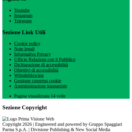
Youtube
Instagram
Telegram
Sezione Link Utili
Cookie policy
Note legali
Informativa Privacy
Ufficio Relazioni con il Pubblico
Dichiarazione di accessibilità
Obiettivi di accessibilità
Whistleblowing
Gestione consensi cookie
Amministrazione trasparente
Pagina visualizzata
14
volte
Sezione Copyright
Copyright 2026 | Engineered and powered by Gruppo Spaggiari
Parma S.p.A. | Divisione Publishing & New Social Media