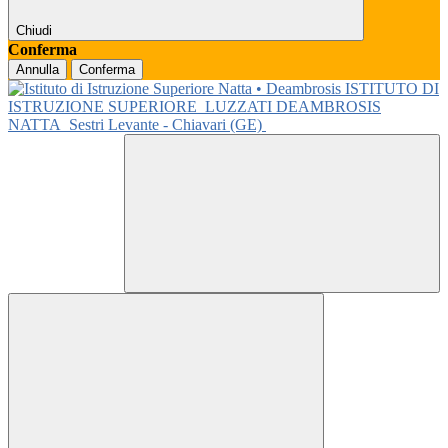
Chiudi
Conferma
Annulla
Conferma
ISTITUTO DI
ISTRUZIONE SUPERIORE
LUZZATI DEAMBROSIS
NATTA
Sestri Levante - Chiavari (GE)