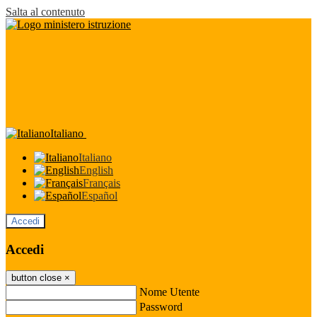
Salta al contenuto
Italiano
Italiano
English
Français
Español
Accedi
Accedi
button close
×
Nome Utente
Password