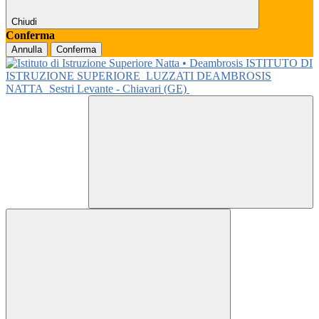
Chiudi
Conferma
Annulla
Conferma
ISTITUTO DI
ISTRUZIONE SUPERIORE
LUZZATI DEAMBROSIS
NATTA
Sestri Levante - Chiavari (GE)