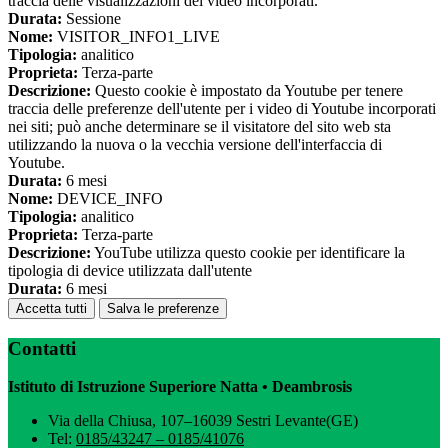
traccia delle visualizzazioni dei video incorporati.
Durata:
Sessione
Nome:
VISITOR_INFO1_LIVE
Tipologia:
analitico
Proprieta:
Terza-parte
Descrizione:
Questo cookie è impostato da Youtube per tenere
traccia delle preferenze dell'utente per i video di Youtube incorporati
nei siti; può anche determinare se il visitatore del sito web sta
utilizzando la nuova o la vecchia versione dell'interfaccia di
Youtube.
Durata:
6 mesi
Nome:
DEVICE_INFO
Tipologia:
analitico
Proprieta:
Terza-parte
Descrizione:
YouTube utilizza questo cookie per identificare la
tipologia di device utilizzata dall'utente
Durata:
6 mesi
Accetta tutti
Salva le preferenze
Contatti
Istituto di Istruzione Superiore Natta • Deambrosis
Via della Chiusa, 107–16039 Sestri Levante(GE)
Tel:
0185/43247 – 0185/41076