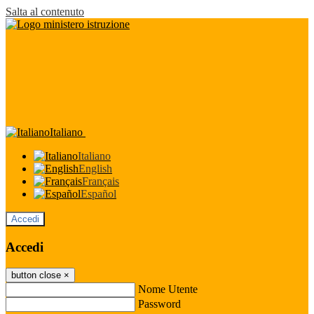
Salta al contenuto
Italiano
Italiano
English
Français
Español
Accedi
Accedi
button close
×
Nome Utente
Password