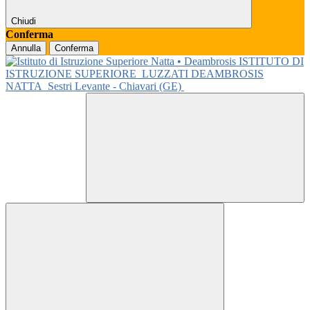
Chiudi
Conferma
Annulla
Conferma
ISTITUTO DI
ISTRUZIONE SUPERIORE
LUZZATI DEAMBROSIS
NATTA
Sestri Levante - Chiavari (GE)