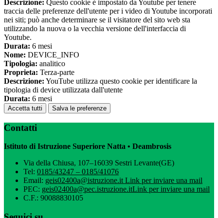
Descrizione:
Questo cookie è impostato da Youtube per tenere
traccia delle preferenze dell'utente per i video di Youtube incorporati
nei siti; può anche determinare se il visitatore del sito web sta
utilizzando la nuova o la vecchia versione dell'interfaccia di
Youtube.
Durata:
6 mesi
Nome:
DEVICE_INFO
Tipologia:
analitico
Proprieta:
Terza-parte
Descrizione:
YouTube utilizza questo cookie per identificare la
tipologia di device utilizzata dall'utente
Durata:
6 mesi
Accetta tutti
Salva le preferenze
Contatti
Istituto di Istruzione Superiore Natta • Deambrosis
Via della Chiusa, 107–16039 Sestri Levante(GE)
Tel:
0185/43247 – 0185/41076
Email:
geis02400a@istruzione.it
Link per inviare una mail
PEC:
geis02400a@pec.istruzione.it
Link per inviare una mail
C.F.: 90088830105
Seguici su