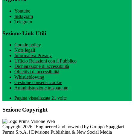
Youtube
Instagram
Telegram
Sezione Link Utili
Cookie policy
Note legali
Informativa Privacy
Ufficio Relazioni con il Pubblico
Dichiarazione di accessibilità
Obiettivi di accessibilità
Whistleblowing
Gestione consensi cookie
Amministrazione trasparente
Pagina visualizzata
21
volte
Sezione Copyright
Copyright 2026 | Engineered and powered by Gruppo Spaggiari
Parma S.p.A. | Divisione Publishing & New Social Media