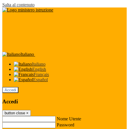
Salta al contenuto
Italiano
Italiano
English
Français
Español
Accedi
Accedi
button close
×
Nome Utente
Password