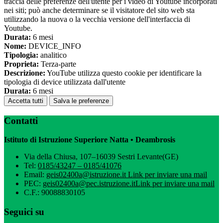
traccia delle preferenze dell'utente per i video di Youtube incorporati
nei siti; può anche determinare se il visitatore del sito web sta
utilizzando la nuova o la vecchia versione dell'interfaccia di
Youtube.
Durata:
6 mesi
Nome:
DEVICE_INFO
Tipologia:
analitico
Proprieta:
Terza-parte
Descrizione:
YouTube utilizza questo cookie per identificare la
tipologia di device utilizzata dall'utente
Durata:
6 mesi
Accetta tutti
Salva le preferenze
Contatti
Istituto di Istruzione Superiore Natta • Deambrosis
Via della Chiusa, 107–16039 Sestri Levante(GE)
Tel:
0185/43247 – 0185/41076
Email:
geis02400a@istruzione.it
Link per inviare una mail
PEC:
geis02400a@pec.istruzione.it
Link per inviare una mail
C.F.: 90088830105
Seguici su