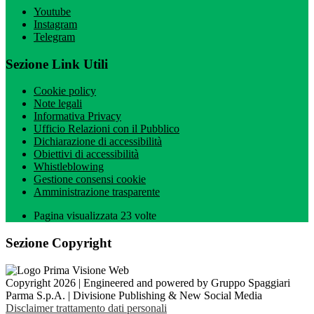
Youtube
Instagram
Telegram
Sezione Link Utili
Cookie policy
Note legali
Informativa Privacy
Ufficio Relazioni con il Pubblico
Dichiarazione di accessibilità
Obiettivi di accessibilità
Whistleblowing
Gestione consensi cookie
Amministrazione trasparente
Pagina visualizzata
23
volte
Sezione Copyright
Copyright 2026 | Engineered and powered by Gruppo Spaggiari
Parma S.p.A. | Divisione Publishing & New Social Media
Disclaimer trattamento dati personali