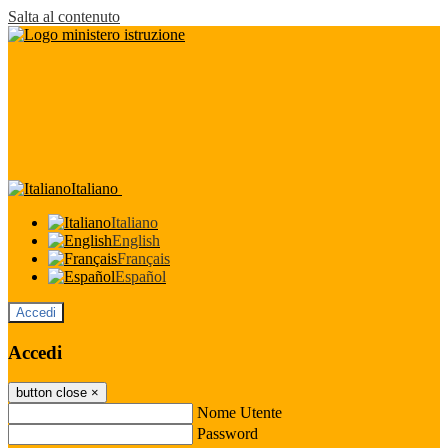
Salta al contenuto
Italiano
Italiano
English
Français
Español
Accedi
Accedi
button close
×
Nome Utente
Password