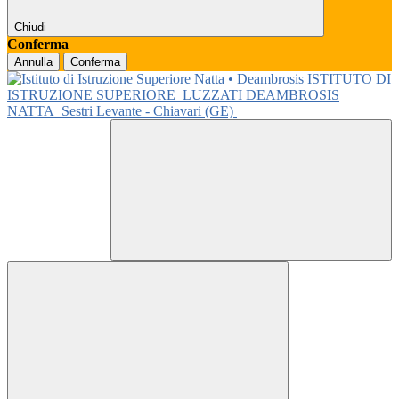
Chiudi
Conferma
Annulla
Conferma
ISTITUTO DI
ISTRUZIONE SUPERIORE
LUZZATI DEAMBROSIS
NATTA
Sestri Levante - Chiavari (GE)