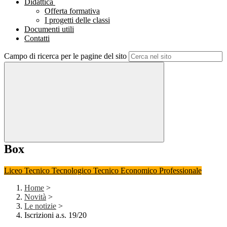
Didattica
Offerta formativa
I progetti delle classi
Documenti utili
Contatti
Campo di ricerca per le pagine del sito
Box
Liceo
Tecnico Tecnologico
Tecnico Economico
Professionale
Home
>
Novità
>
Le notizie
>
Iscrizioni a.s. 19/20