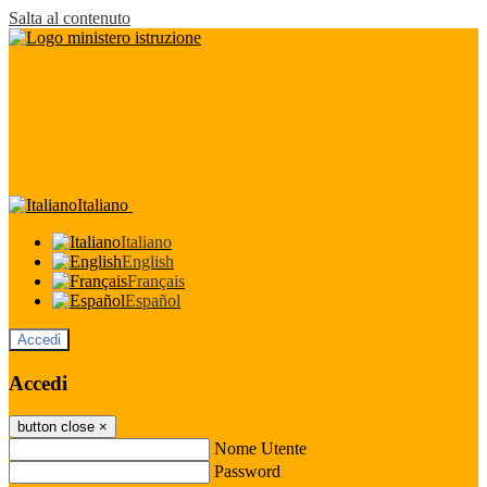
Salta al contenuto
Italiano
Italiano
English
Français
Español
Accedi
Accedi
button close
×
Nome Utente
Password