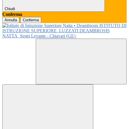
Chiudi
Conferma
Annulla
Conferma
ISTITUTO DI
ISTRUZIONE SUPERIORE
LUZZATI DEAMBROSIS
NATTA
Sestri Levante - Chiavari (GE)