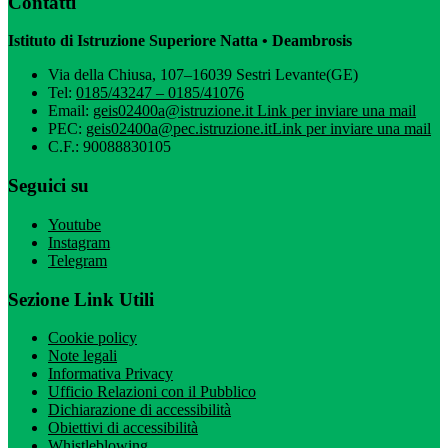
Contatti
Istituto di Istruzione Superiore Natta • Deambrosis
Via della Chiusa, 107–16039 Sestri Levante(GE)
Tel:
0185/43247 – 0185/41076
Email:
geis02400a@istruzione.it
Link per inviare una mail
PEC:
geis02400a@pec.istruzione.it
Link per inviare una mail
C.F.: 90088830105
Seguici su
Youtube
Instagram
Telegram
Sezione Link Utili
Cookie policy
Note legali
Informativa Privacy
Ufficio Relazioni con il Pubblico
Dichiarazione di accessibilità
Obiettivi di accessibilità
Whistleblowing