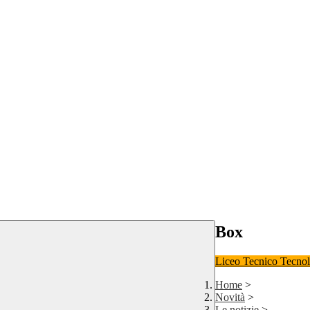
Box
Liceo
Tecnico Tecno
Home
>
Novità
>
Le notizie
>