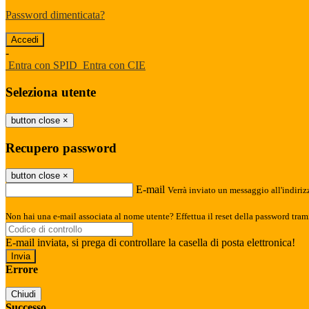
Password dimenticata?
-
Entra con SPID
Entra con CIE
Seleziona utente
button close
×
Recupero password
button close
×
E-mail
Verrà inviato un messaggio all'indirizz
Non hai una e-mail associata al nome utente? Effettua il reset della password tram
E-mail inviata, si prega di controllare la casella di posta elettronica!
Errore
Chiudi
Successo