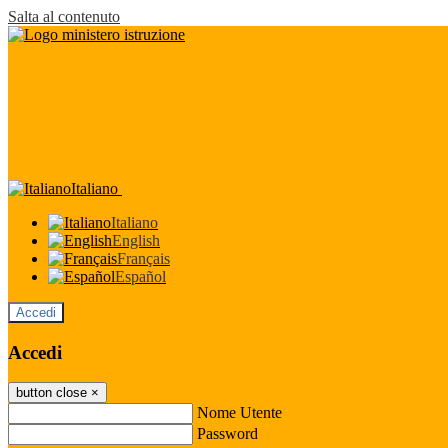
Salta al contenuto
Italiano
Italiano
English
Français
Español
Accedi
Accedi
button close
×
Nome Utente
Password