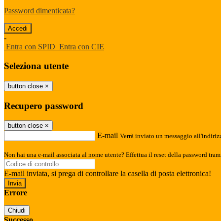
Password dimenticata?
-
Entra con SPID
Entra con CIE
Seleziona utente
button close
×
Recupero password
button close
×
E-mail
Verrà inviato un messaggio all'indirizz
Non hai una e-mail associata al nome utente? Effettua il reset della password tram
E-mail inviata, si prega di controllare la casella di posta elettronica!
Errore
Chiudi
Successo