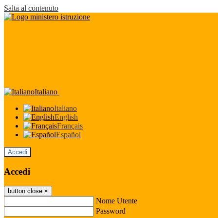
Salta al contenuto
Italiano
Italiano
English
Français
Español
Accedi
Accedi
button close
×
Nome Utente
Password