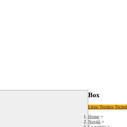
Box
Liceo
Tecnico Tecno
Home
>
Novità
>
Le notizie
>