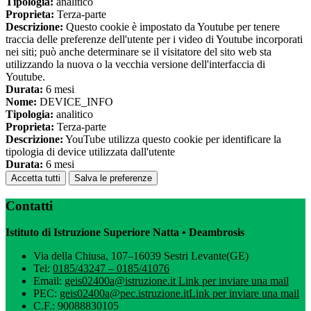
Tipologia:
analitico
Proprieta:
Terza-parte
Descrizione:
Questo cookie è impostato da Youtube per tenere
traccia delle preferenze dell'utente per i video di Youtube incorporati
nei siti; può anche determinare se il visitatore del sito web sta
utilizzando la nuova o la vecchia versione dell'interfaccia di
Youtube.
Durata:
6 mesi
Nome:
DEVICE_INFO
Tipologia:
analitico
Proprieta:
Terza-parte
Descrizione:
YouTube utilizza questo cookie per identificare la
tipologia di device utilizzata dall'utente
Durata:
6 mesi
Accetta tutti
Salva le preferenze
Contatti
Istituto di Istruzione Superiore Natta • Deambrosis
Via della Chiusa, 107–16039 Sestri Levante(GE)
Tel:
0185/43247 – 0185/41076
Email:
geis02400a@istruzione.it
Link per inviare una mail
PEC:
geis02400a@pec.istruzione.it
Link per inviare una mail
C.F.: 90088830105