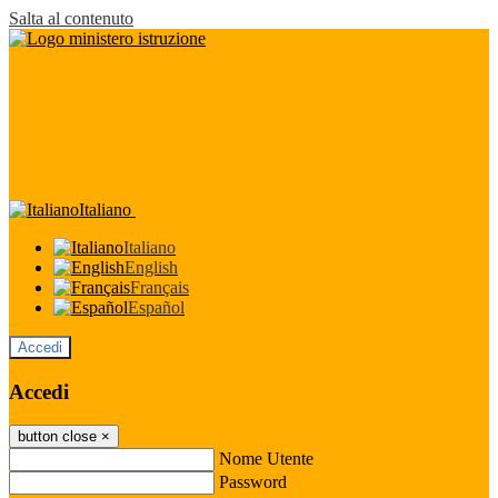
Salta al contenuto
Italiano
Italiano
English
Français
Español
Accedi
Accedi
button close
×
Nome Utente
Password