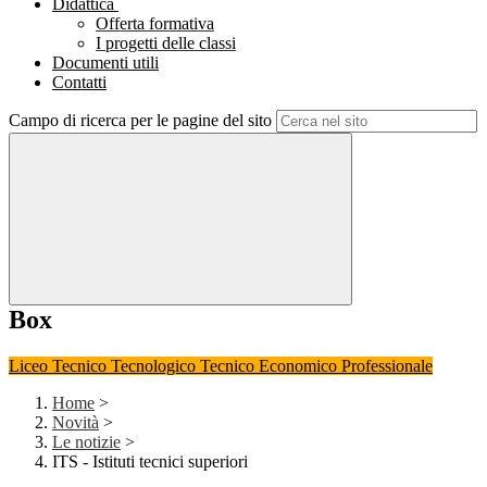
Didattica
Offerta formativa
I progetti delle classi
Documenti utili
Contatti
Campo di ricerca per le pagine del sito
Box
Liceo
Tecnico Tecnologico
Tecnico Economico
Professionale
Home
>
Novità
>
Le notizie
>
ITS - Istituti tecnici superiori