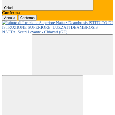
Chiudi
Conferma
Annulla
Conferma
ISTITUTO DI
ISTRUZIONE SUPERIORE
LUZZATI DEAMBROSIS
NATTA
Sestri Levante - Chiavari (GE)