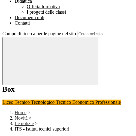
Didattica
Offerta formativa
I progetti delle classi
Documenti utili
Contatti
Campo di ricerca per le pagine del sito
Box
Liceo
Tecnico Tecnologico
Tecnico Economico
Professionale
Home
>
Novità
>
Le notizie
>
ITS - Istituti tecnici superiori