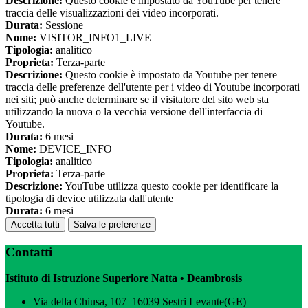
Descrizione:
Questo cookie è impostato da YouTube per tenere
traccia delle visualizzazioni dei video incorporati.
Durata:
Sessione
Nome:
VISITOR_INFO1_LIVE
Tipologia:
analitico
Proprieta:
Terza-parte
Descrizione:
Questo cookie è impostato da Youtube per tenere
traccia delle preferenze dell'utente per i video di Youtube incorporati
nei siti; può anche determinare se il visitatore del sito web sta
utilizzando la nuova o la vecchia versione dell'interfaccia di
Youtube.
Durata:
6 mesi
Nome:
DEVICE_INFO
Tipologia:
analitico
Proprieta:
Terza-parte
Descrizione:
YouTube utilizza questo cookie per identificare la
tipologia di device utilizzata dall'utente
Durata:
6 mesi
Accetta tutti
Salva le preferenze
Contatti
Istituto di Istruzione Superiore Natta • Deambrosis
Via della Chiusa, 107–16039 Sestri Levante(GE)