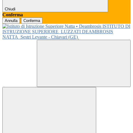
Chiudi
Conferma
Annulla
Conferma
ISTITUTO DI
ISTRUZIONE SUPERIORE
LUZZATI DEAMBROSIS
NATTA
Sestri Levante - Chiavari (GE)