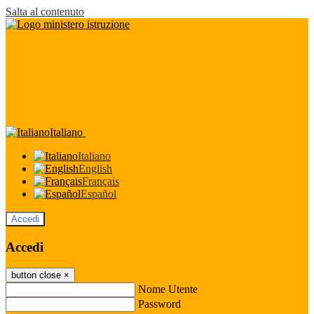
Salta al contenuto
Italiano
Italiano
English
Français
Español
Accedi
Accedi
button close
×
Nome Utente
Password