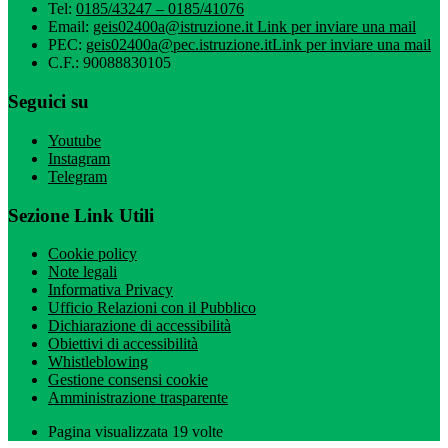
Tel:
0185/43247 – 0185/41076
Email:
geis02400a@istruzione.it
Link per inviare una mail
PEC:
geis02400a@pec.istruzione.it
Link per inviare una mail
C.F.: 90088830105
Seguici su
Youtube
Instagram
Telegram
Sezione Link Utili
Cookie policy
Note legali
Informativa Privacy
Ufficio Relazioni con il Pubblico
Dichiarazione di accessibilità
Obiettivi di accessibilità
Whistleblowing
Gestione consensi cookie
Amministrazione trasparente
Pagina visualizzata
19
volte