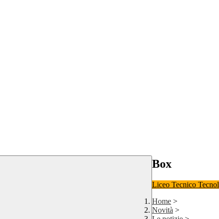
Box
Liceo
Tecnico Tecno
Home
>
Novità
>
Le notizie
>