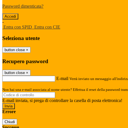
Password dimenticata?
-
Entra con SPID
Entra con CIE
Seleziona utente
button close
×
Recupero password
button close
×
E-mail
Verrà inviato un messaggio all'indirizz
Non hai una e-mail associata al nome utente? Effettua il reset della password tram
E-mail inviata, si prega di controllare la casella di posta elettronica!
Errore
Chiudi
Successo