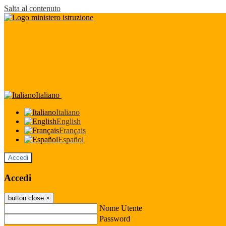
Salta al contenuto
Italiano
Italiano
English
Français
Español
Accedi
Accedi
button close
×
Nome Utente
Password