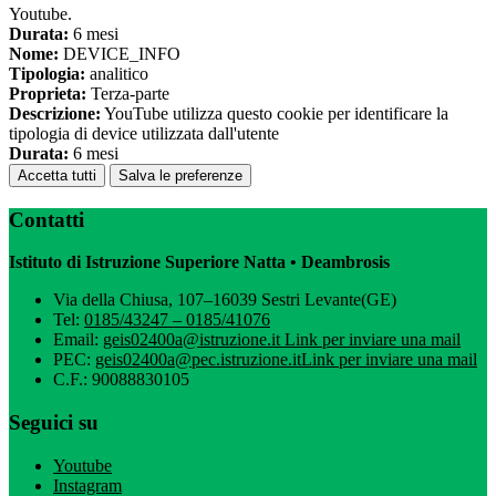
Youtube.
Durata:
6 mesi
Nome:
DEVICE_INFO
Tipologia:
analitico
Proprieta:
Terza-parte
Descrizione:
YouTube utilizza questo cookie per identificare la
tipologia di device utilizzata dall'utente
Durata:
6 mesi
Accetta tutti
Salva le preferenze
Contatti
Istituto di Istruzione Superiore Natta • Deambrosis
Via della Chiusa, 107–16039 Sestri Levante(GE)
Tel:
0185/43247 – 0185/41076
Email:
geis02400a@istruzione.it
Link per inviare una mail
PEC:
geis02400a@pec.istruzione.it
Link per inviare una mail
C.F.: 90088830105
Seguici su
Youtube
Instagram