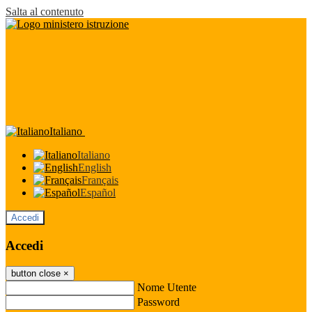
Salta al contenuto
Italiano
Italiano
English
Français
Español
Accedi
Accedi
button close
×
Nome Utente
Password