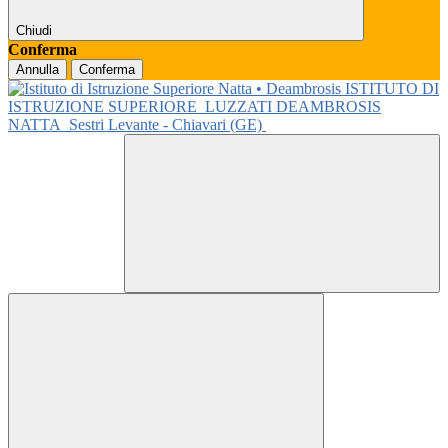
Chiudi
Conferma
Annulla
Conferma
ISTITUTO DI
ISTRUZIONE SUPERIORE
LUZZATI DEAMBROSIS
NATTA
Sestri Levante - Chiavari (GE)