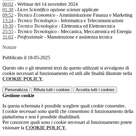
00:02
- Webinar del 14 novembre 2024
01:30
-
Liceo Scientifico
opzione scienze applicate
09:52
-
Tecnico Economico
- Amministrazione Finanza e Marketing
13:24
-
Tecnico Tecnologico
- Informatica e Telecomunicazioni
19:30
- T
ecnico Tecnologico
- Elettronica ed Elettrotecnica
25:55
-
Tecnico Tecnologico
- Meccanica, Meccatronica ed Energia
31:02
-
Professionale
- Manutenzione e assistenza tecnica
Notizie
Pubblicato il 18-05-2025
Questo sito o gli strumenti terzi da questo utilizzati si avvalgono di
cookie necessari al funzionamento ed utili alle finalità illustrate nella
COOKIE POLICY
.
Personalizza
Rifiuta tutti
i cookies
Accetta tutti
i cookies
Gestione cookie
In questa schermata è possibile scegliere quali cookie consentire.
I cookie necessari sono quelli che consentono il funzionamento della
piattaforma e non è possibile disabilitarli.
Per conoscere quali sono i cookie necessari al funzionamento potete
visionare la
COOKIE POLICY
.