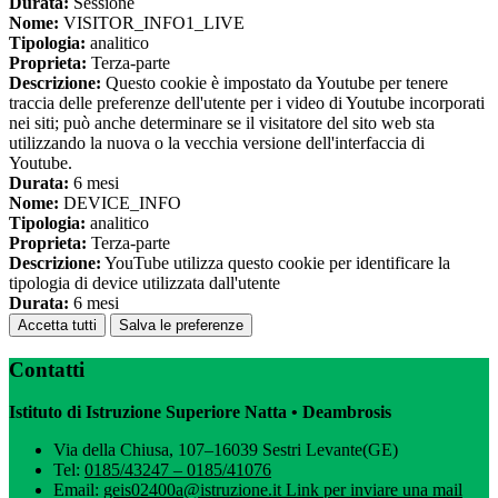
Durata:
Sessione
Nome:
VISITOR_INFO1_LIVE
Tipologia:
analitico
Proprieta:
Terza-parte
Descrizione:
Questo cookie è impostato da Youtube per tenere
traccia delle preferenze dell'utente per i video di Youtube incorporati
nei siti; può anche determinare se il visitatore del sito web sta
utilizzando la nuova o la vecchia versione dell'interfaccia di
Youtube.
Durata:
6 mesi
Nome:
DEVICE_INFO
Tipologia:
analitico
Proprieta:
Terza-parte
Descrizione:
YouTube utilizza questo cookie per identificare la
tipologia di device utilizzata dall'utente
Durata:
6 mesi
Accetta tutti
Salva le preferenze
Contatti
Istituto di Istruzione Superiore Natta • Deambrosis
Via della Chiusa, 107–16039 Sestri Levante(GE)
Tel:
0185/43247 – 0185/41076
Email:
geis02400a@istruzione.it
Link per inviare una mail