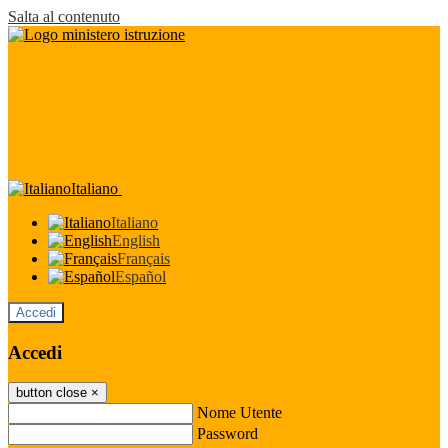
Salta al contenuto
Italiano
Italiano
English
Français
Español
Accedi
Accedi
button close
×
Nome Utente
Password