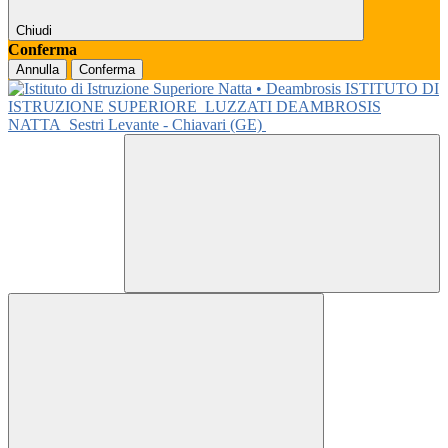
Chiudi
Conferma
Annulla
Conferma
ISTITUTO DI
ISTRUZIONE SUPERIORE
LUZZATI DEAMBROSIS
NATTA
Sestri Levante - Chiavari (GE)