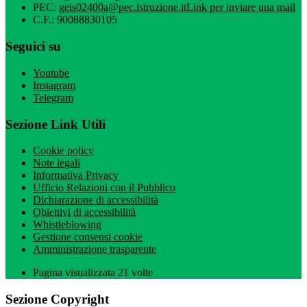
PEC:
geis02400a@pec.istruzione.it
Link per inviare una mail
C.F.: 90088830105
Seguici su
Youtube
Instagram
Telegram
Sezione Link Utili
Cookie policy
Note legali
Informativa Privacy
Ufficio Relazioni con il Pubblico
Dichiarazione di accessibilità
Obiettivi di accessibilità
Whistleblowing
Gestione consensi cookie
Amministrazione trasparente
Pagina visualizzata
21
volte
Sezione Copyright