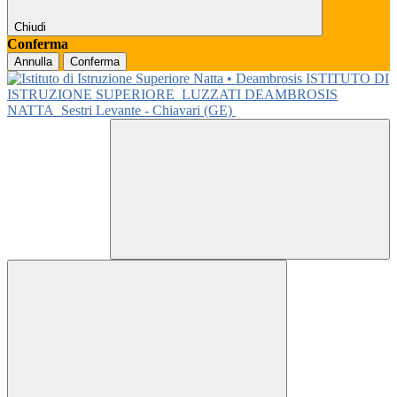
Chiudi
Conferma
Annulla
Conferma
ISTITUTO DI
ISTRUZIONE SUPERIORE
LUZZATI DEAMBROSIS
NATTA
Sestri Levante - Chiavari (GE)