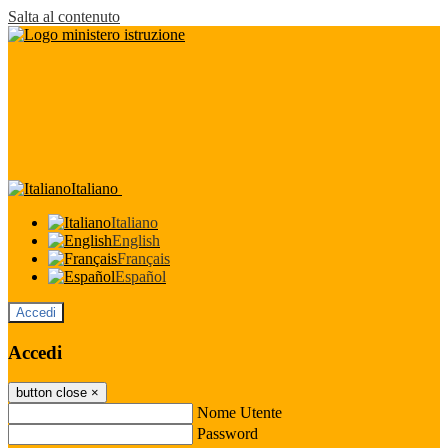
Salta al contenuto
Italiano
Italiano
English
Français
Español
Accedi
Accedi
button close
×
Nome Utente
Password