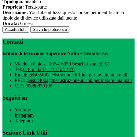
Tipologia:
analitico
Proprieta:
Terza-parte
Descrizione:
YouTube utilizza questo cookie per identificare la
tipologia di device utilizzata dall'utente
Durata:
6 mesi
Accetta tutti
Salva le preferenze
Contatti
Istituto di Istruzione Superiore Natta • Deambrosis
Via della Chiusa, 107–16039 Sestri Levante(GE)
Tel:
0185/43247 – 0185/41076
Email:
geis02400a@istruzione.it
Link per inviare una mail
PEC:
geis02400a@pec.istruzione.it
Link per inviare una mail
C.F.: 90088830105
Seguici su
Youtube
Instagram
Telegram
Sezione Link Utili