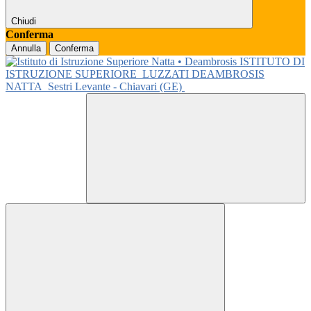
Chiudi
Conferma
Annulla
Conferma
ISTITUTO DI
ISTRUZIONE SUPERIORE
LUZZATI DEAMBROSIS
NATTA
Sestri Levante - Chiavari (GE)