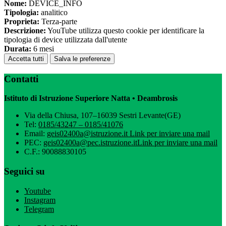
Nome:
DEVICE_INFO
Tipologia:
analitico
Proprieta:
Terza-parte
Descrizione:
YouTube utilizza questo cookie per identificare la
tipologia di device utilizzata dall'utente
Durata:
6 mesi
Accetta tutti
Salva le preferenze
Contatti
Istituto di Istruzione Superiore Natta • Deambrosis
Via della Chiusa, 107–16039 Sestri Levante(GE)
Tel:
0185/43247 – 0185/41076
Email:
geis02400a@istruzione.it
Link per inviare una mail
PEC:
geis02400a@pec.istruzione.it
Link per inviare una mail
C.F.: 90088830105
Seguici su
Youtube
Instagram
Telegram