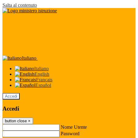
Salta al contenuto
Italiano
Italiano
English
Français
Español
Accedi
Accedi
button close
×
Nome Utente
Password