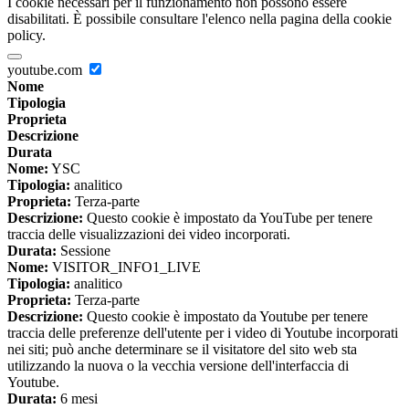
I cookie necessari per il funzionamento non possono essere
disabilitati. È possibile consultare l'elenco nella pagina della cookie
policy.
youtube.com
Nome
Tipologia
Proprieta
Descrizione
Durata
Nome:
YSC
Tipologia:
analitico
Proprieta:
Terza-parte
Descrizione:
Questo cookie è impostato da YouTube per tenere
traccia delle visualizzazioni dei video incorporati.
Durata:
Sessione
Nome:
VISITOR_INFO1_LIVE
Tipologia:
analitico
Proprieta:
Terza-parte
Descrizione:
Questo cookie è impostato da Youtube per tenere
traccia delle preferenze dell'utente per i video di Youtube incorporati
nei siti; può anche determinare se il visitatore del sito web sta
utilizzando la nuova o la vecchia versione dell'interfaccia di
Youtube.
Durata:
6 mesi