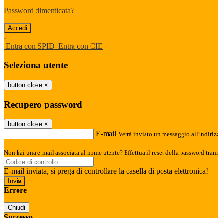
Password dimenticata?
-
Entra con SPID
Entra con CIE
Seleziona utente
button close
×
Recupero password
button close
×
E-mail
Verrà inviato un messaggio all'indirizz
Non hai una e-mail associata al nome utente? Effettua il reset della password tram
E-mail inviata, si prega di controllare la casella di posta elettronica!
Errore
Chiudi
Successo