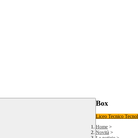
Box
Liceo
Tecnico Tecno
Home
>
Novità
>
Le notizie
>