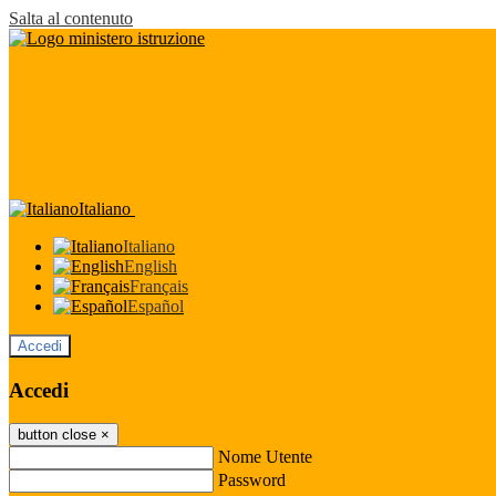
Salta al contenuto
Italiano
Italiano
English
Français
Español
Accedi
Accedi
button close
×
Nome Utente
Password