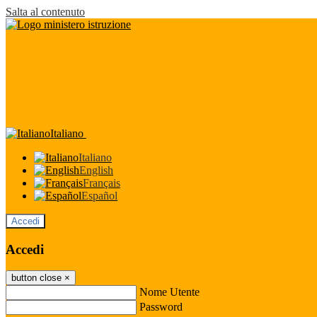
Salta al contenuto
Italiano
Italiano
English
Français
Español
Accedi
Accedi
button close
×
Nome Utente
Password