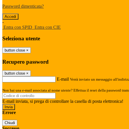
Password dimenticata?
-
Entra con SPID
Entra con CIE
Seleziona utente
button close
×
Recupero password
button close
×
E-mail
Verrà inviato un messaggio all'indirizz
Non hai una e-mail associata al nome utente? Effettua il reset della password tram
E-mail inviata, si prega di controllare la casella di posta elettronica!
Errore
Chiudi
Successo