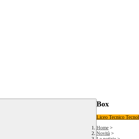
Box
Liceo
Tecnico Tecno
Home
>
Novità
>
Le notizie
>