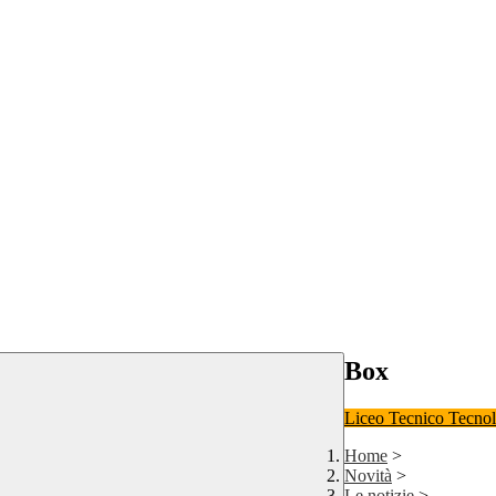
Box
Liceo
Tecnico Tecno
Home
>
Novità
>
Le notizie
>