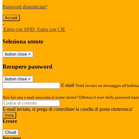
Password dimenticata?
-
Entra con SPID
Entra con CIE
Seleziona utente
button close
×
Recupero password
button close
×
E-mail
Verrà inviato un messaggio all'indirizz
Non hai una e-mail associata al nome utente? Effettua il reset della password tram
E-mail inviata, si prega di controllare la casella di posta elettronica!
Errore
Chiudi
Successo