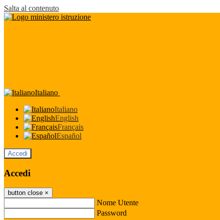
Salta al contenuto
Italiano
Italiano
English
Français
Español
Accedi
Accedi
button close
×
Nome Utente
Password