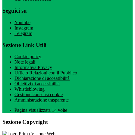
Seguici su
Youtube
Instagram
Telegram
Sezione Link Utili
Cookie policy
Note legali
Informativa Privacy
Ufficio Relazioni con il Pubblico
Dichiarazione di accessibilità
Obiettivi di accessibilità
Whistleblowing
Gestione consensi cookie
Amministrazione trasparente
Pagina visualizzata
14
volte
Sezione Copyright