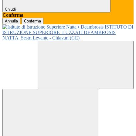
Chiudi
Conferma
Annulla
Conferma
ISTITUTO DI
ISTRUZIONE SUPERIORE
LUZZATI DEAMBROSIS
NATTA
Sestri Levante - Chiavari (GE)