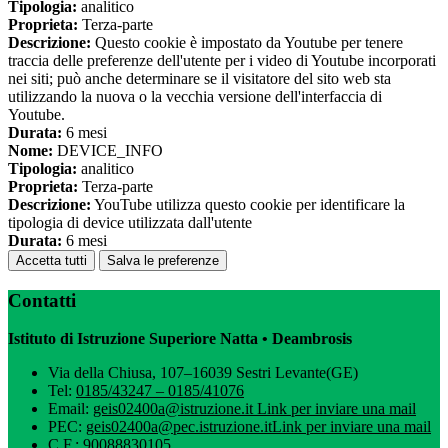
Tipologia:
analitico
Proprieta:
Terza-parte
Descrizione:
Questo cookie è impostato da Youtube per tenere
traccia delle preferenze dell'utente per i video di Youtube incorporati
nei siti; può anche determinare se il visitatore del sito web sta
utilizzando la nuova o la vecchia versione dell'interfaccia di
Youtube.
Durata:
6 mesi
Nome:
DEVICE_INFO
Tipologia:
analitico
Proprieta:
Terza-parte
Descrizione:
YouTube utilizza questo cookie per identificare la
tipologia di device utilizzata dall'utente
Durata:
6 mesi
Accetta tutti
Salva le preferenze
Contatti
Istituto di Istruzione Superiore Natta • Deambrosis
Via della Chiusa, 107–16039 Sestri Levante(GE)
Tel:
0185/43247 – 0185/41076
Email:
geis02400a@istruzione.it
Link per inviare una mail
PEC:
geis02400a@pec.istruzione.it
Link per inviare una mail
C.F.: 90088830105