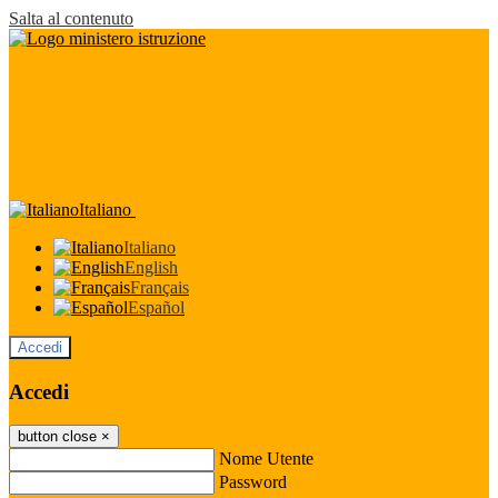
Salta al contenuto
Italiano
Italiano
English
Français
Español
Accedi
Accedi
button close
×
Nome Utente
Password