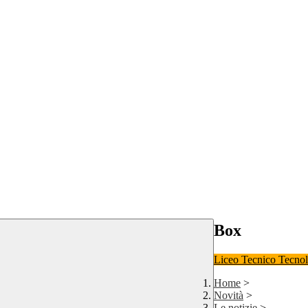
Box
Liceo
Tecnico Tecno
Home
>
Novità
>
Le notizie
>