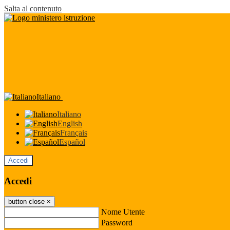
Salta al contenuto
Italiano
Italiano
English
Français
Español
Accedi
Accedi
button close
×
Nome Utente
Password