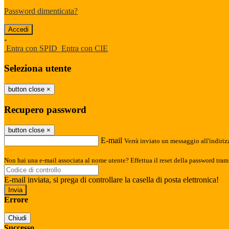
Password dimenticata?
-
Entra con SPID
Entra con CIE
Seleziona utente
button close
×
Recupero password
button close
×
E-mail
Verrà inviato un messaggio all'indirizz
Non hai una e-mail associata al nome utente? Effettua il reset della password tram
E-mail inviata, si prega di controllare la casella di posta elettronica!
Errore
Chiudi
Successo