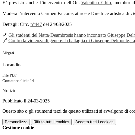
E’ previsto anche l’intervento dell’On.
Valentina Ghio
, membro de
Modera l’intervento Carmen Falcone, attrice e Direttrice artistica di
Te
Dettagli: Circ.
n°447
del 24/03/2025
🔗
Gli studenti del Natta-Deambrosis hanno incontrato Giuseppe D
🔗
Contro la violenza di genere: la battaglia di Giuseppe Delmonte, r
Allegati
Locandina
File PDF
Contatore click: 14
Notizie
Pubblicato il 24-03-2025
Questo sito o gli strumenti terzi da questo utilizzati si avvalgono di coo
Personalizza
Rifiuta tutti
i cookies
Accetta tutti
i cookies
Gestione cookie