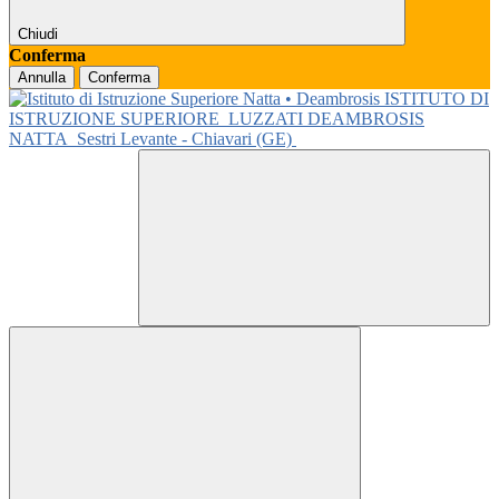
Chiudi
Conferma
Annulla
Conferma
ISTITUTO DI
ISTRUZIONE SUPERIORE
LUZZATI DEAMBROSIS
NATTA
Sestri Levante - Chiavari (GE)