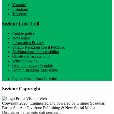
Youtube
Instagram
Telegram
Sezione Link Utili
Cookie policy
Note legali
Informativa Privacy
Ufficio Relazioni con il Pubblico
Dichiarazione di accessibilità
Obiettivi di accessibilità
Whistleblowing
Gestione consensi cookie
Amministrazione trasparente
Pagina visualizzata
21
volte
Sezione Copyright
Copyright 2026 | Engineered and powered by Gruppo Spaggiari
Parma S.p.A. | Divisione Publishing & New Social Media
Disclaimer trattamento dati personali