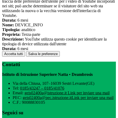
traccia delle preferenze dell'utente per i video di Youtube incorporati
nei siti; può anche determinare se il visitatore del sito web sta
utilizzando la nuova o la vecchia versione dell'interfaccia di
Youtube.
Durata:
6 mesi
Nome:
DEVICE_INFO
Tipologia:
analitico
Proprieta:
Terza-parte
Descrizione:
YouTube utilizza questo cookie per identificare la
tipologia di device utilizzata dall'utente
Durata:
6 mesi
Accetta tutti
Salva le preferenze
Contatti
Istituto di Istruzione Superiore Natta • Deambrosis
Via della Chiusa, 107–16039 Sestri Levante(GE)
Tel:
0185/43247 – 0185/41076
Email:
geis02400a@istruzione.it
Link per inviare una mail
PEC:
geis02400a@pec.istruzione.it
Link per inviare una mail
C.F.: 90088830105
Seguici su