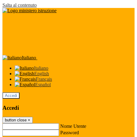
Salta al contenuto
Italiano
Italiano
English
Français
Español
Accedi
Accedi
button close
×
Nome Utente
Password