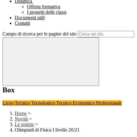
Didattica
Offerta formativa
I progetti delle classi
Documenti utili
Contatti
Campo di ricerca per le pagine del sito
Box
Liceo
Tecnico Tecnologico
Tecnico Economico
Professionale
Home
>
Novità
>
Le notizie
>
Olimpiadi di Fisica I livello 20/21