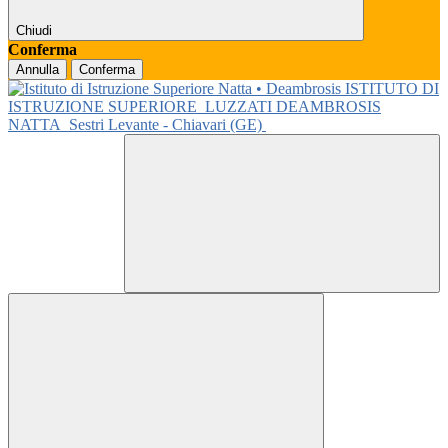
Chiudi
Conferma
Annulla
Conferma
ISTITUTO DI
ISTRUZIONE SUPERIORE
LUZZATI DEAMBROSIS
NATTA
Sestri Levante - Chiavari (GE)