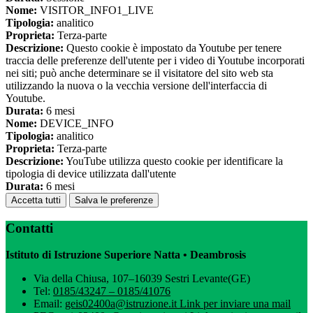
Nome:
VISITOR_INFO1_LIVE
Tipologia:
analitico
Proprieta:
Terza-parte
Descrizione:
Questo cookie è impostato da Youtube per tenere
traccia delle preferenze dell'utente per i video di Youtube incorporati
nei siti; può anche determinare se il visitatore del sito web sta
utilizzando la nuova o la vecchia versione dell'interfaccia di
Youtube.
Durata:
6 mesi
Nome:
DEVICE_INFO
Tipologia:
analitico
Proprieta:
Terza-parte
Descrizione:
YouTube utilizza questo cookie per identificare la
tipologia di device utilizzata dall'utente
Durata:
6 mesi
Accetta tutti
Salva le preferenze
Contatti
Istituto di Istruzione Superiore Natta • Deambrosis
Via della Chiusa, 107–16039 Sestri Levante(GE)
Tel:
0185/43247 – 0185/41076
Email:
geis02400a@istruzione.it
Link per inviare una mail