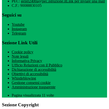
PEC:
geis02400a@pec.istruzione.it
Link per inviare una mail
C.F.: 90088830105
Seguici su
Youtube
Instagram
Telegram
Sezione Link Utili
Cookie policy
Note legali
Informativa Privacy
Ufficio Relazioni con il Pubblico
Dichiarazione di accessibilità
Obiettivi di accessibilità
Whistleblowing
Gestione consensi cookie
Amministrazione trasparente
Pagina visualizzata
11
volte
Sezione Copyright