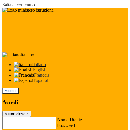
Salta al contenuto
Italiano
Italiano
English
Français
Español
Accedi
Accedi
button close
×
Nome Utente
Password