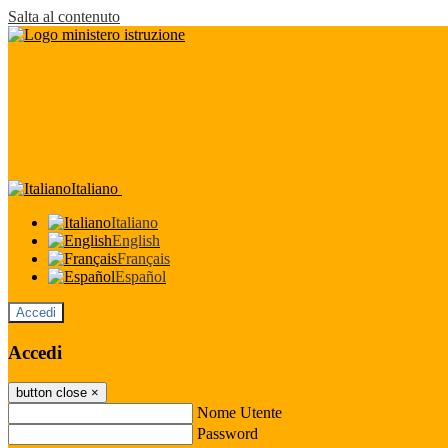
Salta al contenuto
Italiano
Italiano
English
Français
Español
Accedi
Accedi
button close
×
Nome Utente
Password