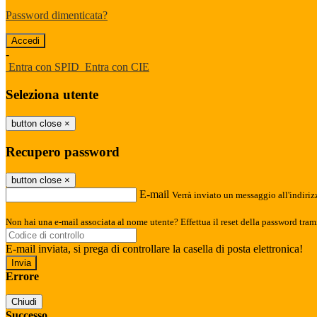
Password dimenticata?
-
Entra con SPID
Entra con CIE
Seleziona utente
button close
×
Recupero password
button close
×
E-mail
Verrà inviato un messaggio all'indirizz
Non hai una e-mail associata al nome utente? Effettua il reset della password tram
E-mail inviata, si prega di controllare la casella di posta elettronica!
Errore
Chiudi
Successo