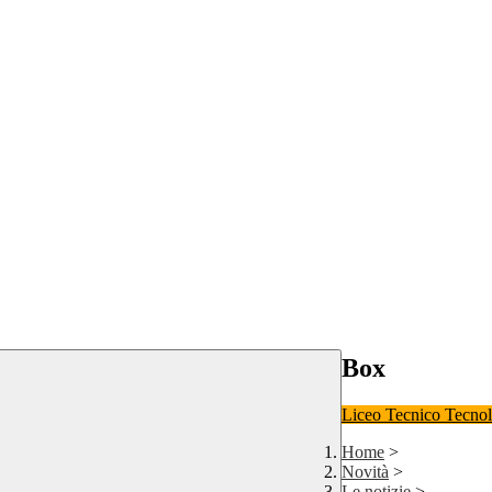
Box
Liceo
Tecnico Tecno
Home
>
Novità
>
Le notizie
>