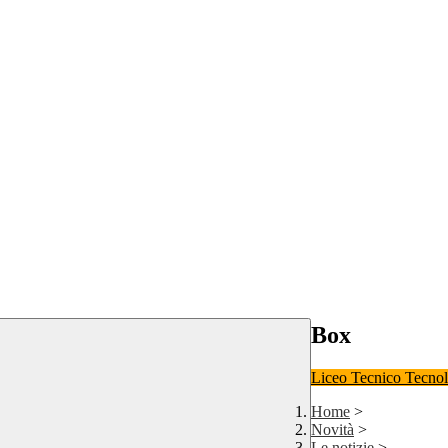
Box
Liceo
Tecnico Tecno
Home
>
Novità
>
Le notizie
>