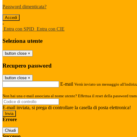
Password dimenticata?
-
Entra con SPID
Entra con CIE
Seleziona utente
button close
×
Recupero password
button close
×
E-mail
Verrà inviato un messaggio all'indirizz
Non hai una e-mail associata al nome utente? Effettua il reset della password tram
E-mail inviata, si prega di controllare la casella di posta elettronica!
Errore
Chiudi
Successo