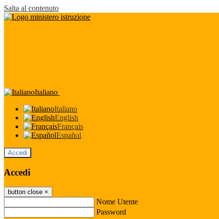
Salta al contenuto
Italiano
Italiano
English
Français
Español
Accedi
Accedi
button close
×
Nome Utente
Password