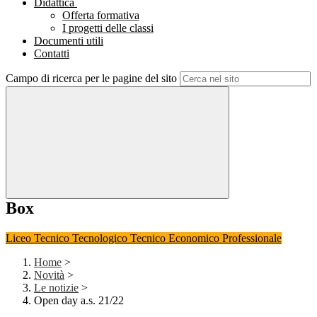
Didattica
Offerta formativa
I progetti delle classi
Documenti utili
Contatti
Campo di ricerca per le pagine del sito
Box
Liceo
Tecnico Tecnologico
Tecnico Economico
Professionale
Home
>
Novità
>
Le notizie
>
Open day a.s. 21/22