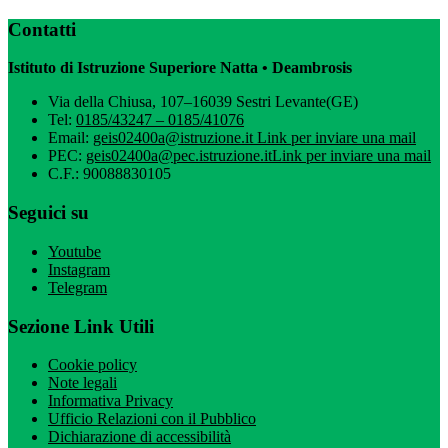
Contatti
Istituto di Istruzione Superiore Natta • Deambrosis
Via della Chiusa, 107–16039 Sestri Levante(GE)
Tel:
0185/43247 – 0185/41076
Email:
geis02400a@istruzione.it
Link per inviare una mail
PEC:
geis02400a@pec.istruzione.it
Link per inviare una mail
C.F.: 90088830105
Seguici su
Youtube
Instagram
Telegram
Sezione Link Utili
Cookie policy
Note legali
Informativa Privacy
Ufficio Relazioni con il Pubblico
Dichiarazione di accessibilità