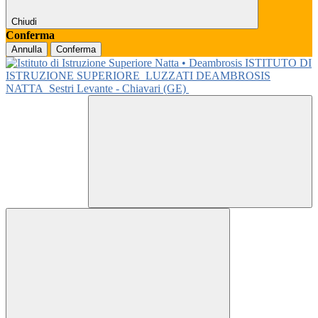
Chiudi
Conferma
Annulla
Conferma
ISTITUTO DI
ISTRUZIONE SUPERIORE
LUZZATI DEAMBROSIS
NATTA
Sestri Levante - Chiavari (GE)