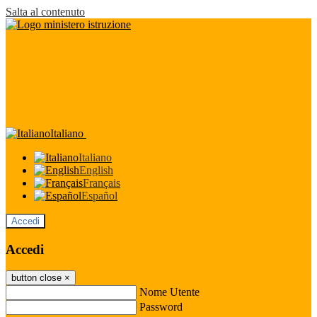
Salta al contenuto
Italiano
Italiano
English
Français
Español
Accedi
Accedi
button close
×
Nome Utente
Password