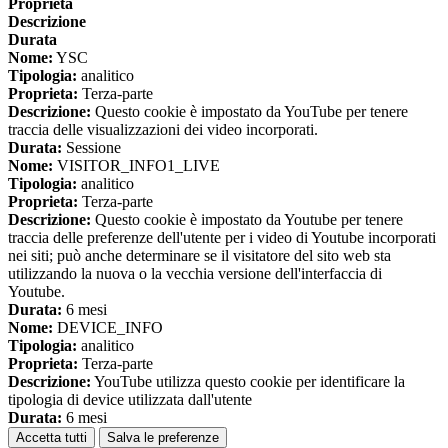
Proprieta
Descrizione
Durata
Nome:
YSC
Tipologia:
analitico
Proprieta:
Terza-parte
Descrizione:
Questo cookie è impostato da YouTube per tenere
traccia delle visualizzazioni dei video incorporati.
Durata:
Sessione
Nome:
VISITOR_INFO1_LIVE
Tipologia:
analitico
Proprieta:
Terza-parte
Descrizione:
Questo cookie è impostato da Youtube per tenere
traccia delle preferenze dell'utente per i video di Youtube incorporati
nei siti; può anche determinare se il visitatore del sito web sta
utilizzando la nuova o la vecchia versione dell'interfaccia di
Youtube.
Durata:
6 mesi
Nome:
DEVICE_INFO
Tipologia:
analitico
Proprieta:
Terza-parte
Descrizione:
YouTube utilizza questo cookie per identificare la
tipologia di device utilizzata dall'utente
Durata:
6 mesi
Accetta tutti
Salva le preferenze