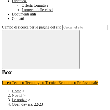
Didattica
Offerta formativa
I progetti delle classi
Documenti utili
Contatti
Campo di ricerca per le pagine del sito
Box
Liceo
Tecnico Tecnologico
Tecnico Economico
Professionale
Home
>
Novità
>
Le notizie
>
Open day a.s. 22/23