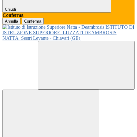
Chiudi
Conferma
Annulla
Conferma
ISTITUTO DI
ISTRUZIONE SUPERIORE
LUZZATI DEAMBROSIS
NATTA
Sestri Levante - Chiavari (GE)