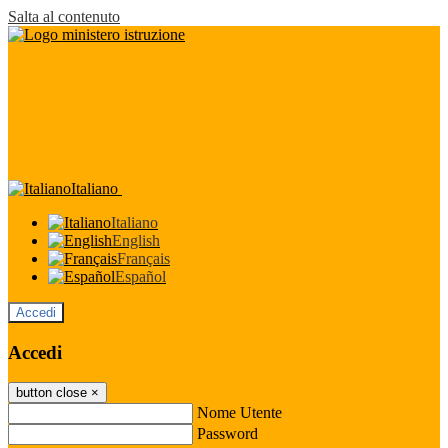
Salta al contenuto
Italiano
Italiano
English
Français
Español
Accedi
Accedi
button close
×
Nome Utente
Password