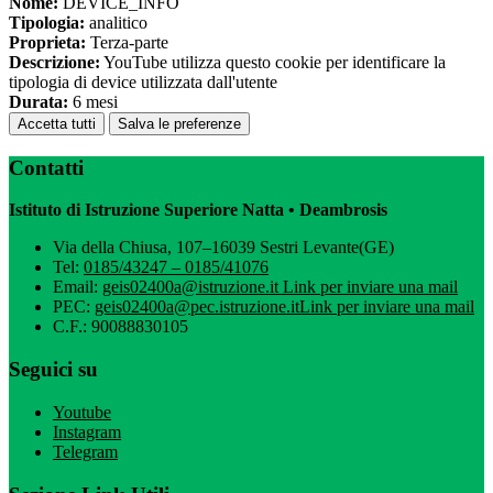
Nome:
DEVICE_INFO
Tipologia:
analitico
Proprieta:
Terza-parte
Descrizione:
YouTube utilizza questo cookie per identificare la
tipologia di device utilizzata dall'utente
Durata:
6 mesi
Accetta tutti
Salva le preferenze
Contatti
Istituto di Istruzione Superiore Natta • Deambrosis
Via della Chiusa, 107–16039 Sestri Levante(GE)
Tel:
0185/43247 – 0185/41076
Email:
geis02400a@istruzione.it
Link per inviare una mail
PEC:
geis02400a@pec.istruzione.it
Link per inviare una mail
C.F.: 90088830105
Seguici su
Youtube
Instagram
Telegram