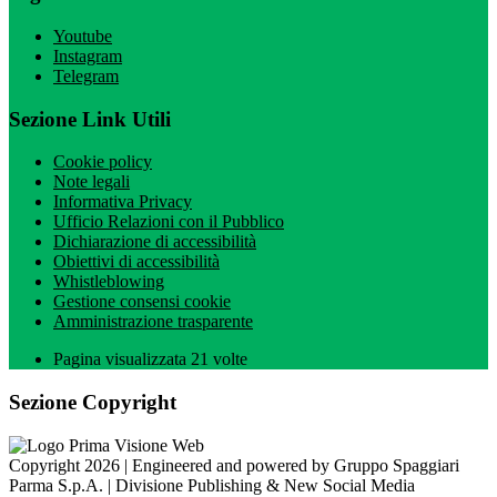
Youtube
Instagram
Telegram
Sezione Link Utili
Cookie policy
Note legali
Informativa Privacy
Ufficio Relazioni con il Pubblico
Dichiarazione di accessibilità
Obiettivi di accessibilità
Whistleblowing
Gestione consensi cookie
Amministrazione trasparente
Pagina visualizzata
21
volte
Sezione Copyright
Copyright 2026 | Engineered and powered by Gruppo Spaggiari
Parma S.p.A. | Divisione Publishing & New Social Media