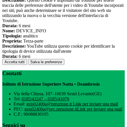
Descrizione:
Questo cookie è impostato da Youtube per tenere
traccia delle preferenze dell'utente per i video di Youtube incorporati
nei siti; può anche determinare se il visitatore del sito web sta
utilizzando la nuova o la vecchia versione dell'interfaccia di
Youtube.
Durata:
6 mesi
Nome:
DEVICE_INFO
Tipologia:
analitico
Proprieta:
Terza-parte
Descrizione:
YouTube utilizza questo cookie per identificare la
tipologia di device utilizzata dall'utente
Durata:
6 mesi
Accetta tutti
Salva le preferenze
Contatti
Istituto di Istruzione Superiore Natta • Deambrosis
Via della Chiusa, 107–16039 Sestri Levante(GE)
Tel:
0185/43247 – 0185/41076
Email:
geis02400a@istruzione.it
Link per inviare una mail
PEC:
geis02400a@pec.istruzione.it
Link per inviare una mail
C.F.: 90088830105
Seguici su