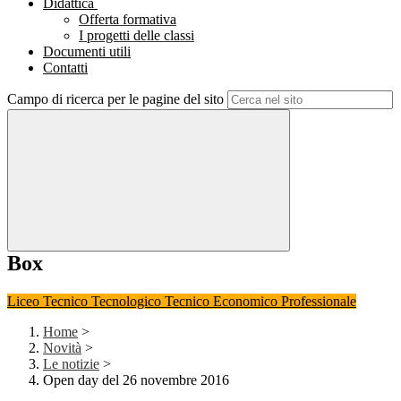
Didattica
Offerta formativa
I progetti delle classi
Documenti utili
Contatti
Campo di ricerca per le pagine del sito
Box
Liceo
Tecnico Tecnologico
Tecnico Economico
Professionale
Home
>
Novità
>
Le notizie
>
Open day del 26 novembre 2016