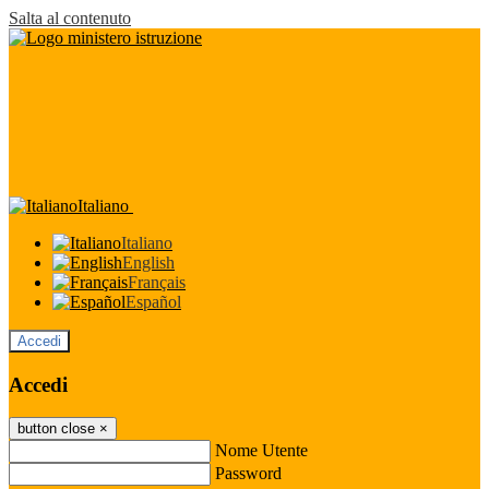
Salta al contenuto
Italiano
Italiano
English
Français
Español
Accedi
Accedi
button close
×
Nome Utente
Password