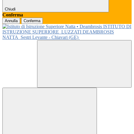
Chiudi
Conferma
Annulla
Conferma
ISTITUTO DI
ISTRUZIONE SUPERIORE
LUZZATI DEAMBROSIS
NATTA
Sestri Levante - Chiavari (GE)