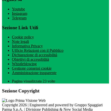
Youtube
Instagram
Telegram
Sezione Link Utili
Cookie policy
Note legali
Informativa Privacy
Ufficio Relazioni con il Pubblico
Dichiarazione di accessibilità
Obiettivi di accessibilità
Whistleblowing
Gestione consensi cookie
Amministrazione trasparente
Pagina visualizzata
23
volte
Sezione Copyright
Copyright 2026 | Engineered and powered by Gruppo Spaggiari
Parma S.p.A. | Divisione Publishing & New Social Media