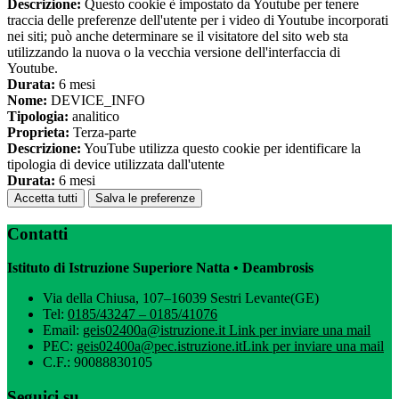
Descrizione:
Questo cookie è impostato da Youtube per tenere
traccia delle preferenze dell'utente per i video di Youtube incorporati
nei siti; può anche determinare se il visitatore del sito web sta
utilizzando la nuova o la vecchia versione dell'interfaccia di
Youtube.
Durata:
6 mesi
Nome:
DEVICE_INFO
Tipologia:
analitico
Proprieta:
Terza-parte
Descrizione:
YouTube utilizza questo cookie per identificare la
tipologia di device utilizzata dall'utente
Durata:
6 mesi
Accetta tutti
Salva le preferenze
Contatti
Istituto di Istruzione Superiore Natta • Deambrosis
Via della Chiusa, 107–16039 Sestri Levante(GE)
Tel:
0185/43247 – 0185/41076
Email:
geis02400a@istruzione.it
Link per inviare una mail
PEC:
geis02400a@pec.istruzione.it
Link per inviare una mail
C.F.: 90088830105
Seguici su