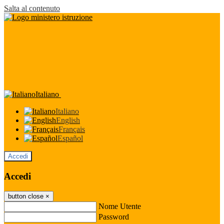
Salta al contenuto
Italiano
Italiano
English
Français
Español
Accedi
Accedi
button close
×
Nome Utente
Password