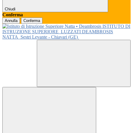
Chiudi
Conferma
Annulla
Conferma
ISTITUTO DI
ISTRUZIONE SUPERIORE
LUZZATI DEAMBROSIS
NATTA
Sestri Levante - Chiavari (GE)