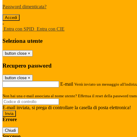
Password dimenticata?
-
Entra con SPID
Entra con CIE
Seleziona utente
button close
×
Recupero password
button close
×
E-mail
Verrà inviato un messaggio all'indirizz
Non hai una e-mail associata al nome utente? Effettua il reset della password tram
E-mail inviata, si prega di controllare la casella di posta elettronica!
Errore
Chiudi
Successo