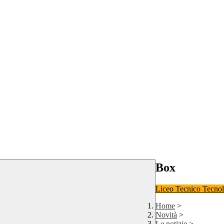
Box
Liceo
Tecnico Tecno
Home
>
Novità
>
Le notizie
>