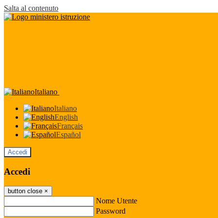
Salta al contenuto
Italiano
Italiano
English
Français
Español
Accedi
Accedi
button close
×
Nome Utente
Password