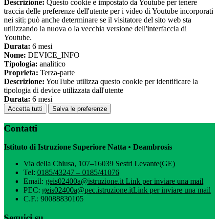
Descrizione:
Questo cookie è impostato da Youtube per tenere
traccia delle preferenze dell'utente per i video di Youtube incorporati
nei siti; può anche determinare se il visitatore del sito web sta
utilizzando la nuova o la vecchia versione dell'interfaccia di
Youtube.
Durata:
6 mesi
Nome:
DEVICE_INFO
Tipologia:
analitico
Proprieta:
Terza-parte
Descrizione:
YouTube utilizza questo cookie per identificare la
tipologia di device utilizzata dall'utente
Durata:
6 mesi
Accetta tutti
Salva le preferenze
Contatti
Istituto di Istruzione Superiore Natta • Deambrosis
Via della Chiusa, 107–16039 Sestri Levante(GE)
Tel:
0185/43247 – 0185/41076
Email:
geis02400a@istruzione.it
Link per inviare una mail
PEC:
geis02400a@pec.istruzione.it
Link per inviare una mail
C.F.: 90088830105
Seguici su