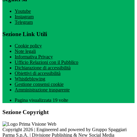
Youtube
Instagram
Telegram
Sezione Link Utili
Cookie policy
Note legali
Informativa Privacy
Ufficio Relazioni con il Pubblico
Dichiarazione di accessibilità
Obiettivi di accessibilità
Whistleblowing
Gestione consensi cookie
Amministrazione trasparente
Pagina visualizzata
19
volte
Sezione Copyright
Copyright 2026 | Engineered and powered by Gruppo Spaggiari
Parma S.p.A. | Divisione Publishing & New Social Media