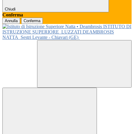
Chiudi
Conferma
Annulla
Conferma
ISTITUTO DI
ISTRUZIONE SUPERIORE
LUZZATI DEAMBROSIS
NATTA
Sestri Levante - Chiavari (GE)