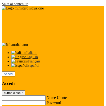
Salta al contenuto
Italiano
Italiano
English
Français
Español
Accedi
Accedi
button close
×
Nome Utente
Password