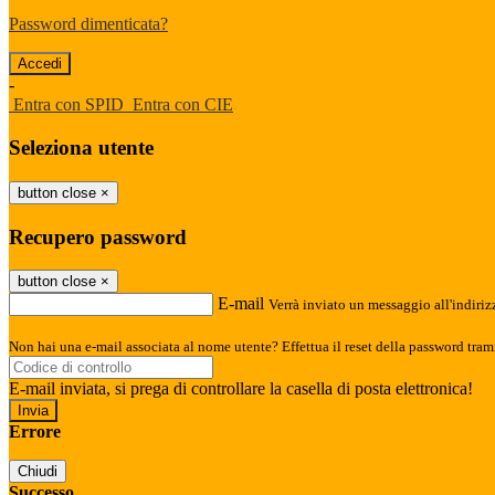
Password dimenticata?
-
Entra con SPID
Entra con CIE
Seleziona utente
button close
×
Recupero password
button close
×
E-mail
Verrà inviato un messaggio all'indirizz
Non hai una e-mail associata al nome utente? Effettua il reset della password tram
E-mail inviata, si prega di controllare la casella di posta elettronica!
Errore
Chiudi
Successo