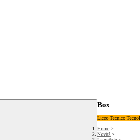
Box
Liceo
Tecnico Tecno
Home
>
Novità
>
Le notizie
>