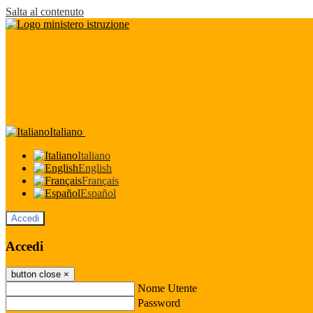
Salta al contenuto
Italiano
Italiano
English
Français
Español
Accedi
Accedi
button close
×
Nome Utente
Password