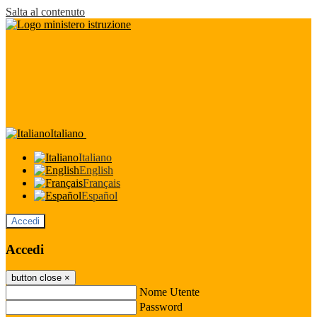
Salta al contenuto
Italiano
Italiano
English
Français
Español
Accedi
Accedi
button close
×
Nome Utente
Password