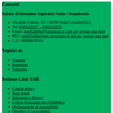
Contatti
Istituto di Istruzione Superiore Natta • Deambrosis
Via della Chiusa, 107–16039 Sestri Levante(GE)
Tel:
0185/43247 – 0185/41076
Email:
geis02400a@istruzione.it
Link per inviare una mail
PEC:
geis02400a@pec.istruzione.it
Link per inviare una mail
C.F.: 90088830105
Seguici su
Youtube
Instagram
Telegram
Sezione Link Utili
Cookie policy
Note legali
Informativa Privacy
Ufficio Relazioni con il Pubblico
Dichiarazione di accessibilità
Obiettivi di accessibilità