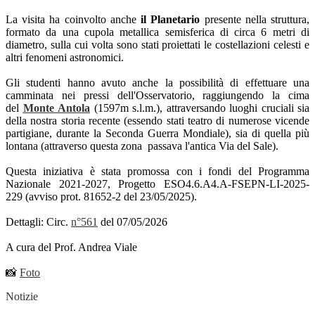
La visita ha coinvolto anche
il Planetario
presente nella struttura,
formato da una cupola metallica semisferica di circa 6 metri di
diametro, sulla cui volta sono stati proiettati le costellazioni celesti e
altri fenomeni astronomici.
Gli studenti hanno avuto anche la possibilità di effettuare una
camminata nei pressi dell'Osservatorio, raggiungendo la cima
del
Monte Antola
(1597m s.l.m.), attraversando luoghi cruciali sia
della nostra storia recente (essendo stati teatro di numerose vicende
partigiane, durante la Seconda Guerra Mondiale), sia di quella più
lontana (attraverso questa zona passava l'antica Via del Sale).
Questa iniziativa è stata promossa con i fondi del Programma
Nazionale 2021-2027, Progetto ESO4.6.A4.A-FSEPN-LI-2025-
229 (avviso prot. 81652-2 del 23/05/2025).
Dettagli: Circ.
n°561
del 07/05/2026
A cura del Prof. Andrea Viale
📸
Foto
Notizie