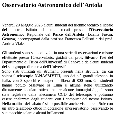
Osservatorio Astronomico dell'Antola
Venerdì 29 Maggio 2026 alcuni studenti del triennio tecnico e liceale
del nostro Istituto si sono recati presso l'
Osservatorio
Astronomico
Regionale del
Parco dell'
Antola
(località Fascia,
Genova) accompagnati dalla prof.ssa Francesca Pellistri e dal prof.
Andrea Viale.
Gli studenti sono stati coinvolti in una serie di osservazioni e misure
effettuate presso l'Osservatorio, guidati dal prof.
Silvano Tosi
del
Dipartimento di Fisica dell'Università di Genova e da alcuni studenti
del suo gruppo di ricerca dell'Università.
Sono stati utilizzati gli strumenti presenti nella struttura, tra cui
spicca il
telescopio N-NASMYTH,
uno dei più grandi telescopi in
Italia, con 3 specchi e un'apertura libera di 800 mm. Gli studenti
hanno potuto osservare la Luna e alcune stelle utilizzando
direttamente l'oculare ottico, mentre alcune immagini digitali sono
state registrate dalla telecamera CCD del telescopio e potranno
essere analizzate dagli studenti con i computer del nostro Istituto.
Nella mattina del sabato è stato possibile anche visionare il Sole con
un altro telescopio ottico in dotazione all'osservatorio, osservando le
sue macchie solare e alcuni brillamenti.