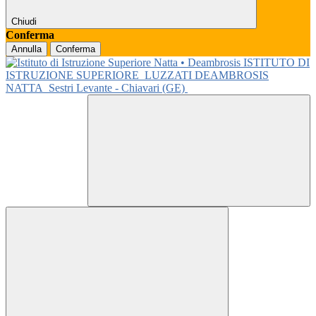
Chiudi
Conferma
Annulla
Conferma
ISTITUTO DI
ISTRUZIONE SUPERIORE
LUZZATI DEAMBROSIS
NATTA
Sestri Levante - Chiavari (GE)