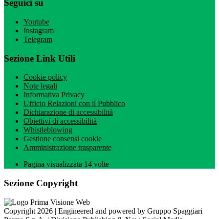
Seguici su
Youtube
Instagram
Telegram
Sezione Link Utili
Cookie policy
Note legali
Informativa Privacy
Ufficio Relazioni con il Pubblico
Dichiarazione di accessibilità
Obiettivi di accessibilità
Whistleblowing
Gestione consensi cookie
Amministrazione trasparente
Pagina visualizzata
14
volte
Sezione Copyright
Copyright 2026 | Engineered and powered by Gruppo Spaggiari