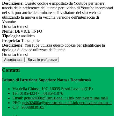
Descrizione:
Questo cookie è impostato da Youtube per tenere
traccia delle preferenze dell'utente per i video di Youtube incorporati
nei siti; può anche determinare se il visitatore del sito web sta
utilizzando la nuova o la vecchia versione dell'interfaccia di
Youtube.
Durata:
6 mesi
Nome:
DEVICE_INFO
Tipologia:
analitico
Proprieta:
Terza-parte
Descrizione:
YouTube utilizza questo cookie per identificare la
tipologia di device utilizzata dall'utente
Durata:
6 mesi
Accetta tutti
Salva le preferenze
Contatti
Istituto di Istruzione Superiore Natta • Deambrosis
Via della Chiusa, 107–16039 Sestri Levante(GE)
Tel:
0185/43247 – 0185/41076
Email:
geis02400a@istruzione.it
Link per inviare una mail
PEC:
geis02400a@pec.istruzione.it
Link per inviare una mail
C.F.: 90088830105