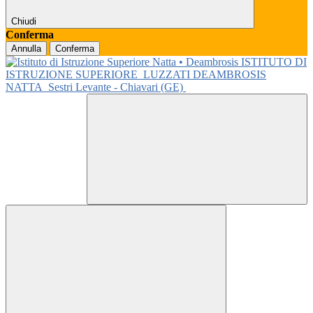
Chiudi
Conferma
Annulla
Conferma
ISTITUTO DI
ISTRUZIONE SUPERIORE
LUZZATI DEAMBROSIS
NATTA
Sestri Levante - Chiavari (GE)