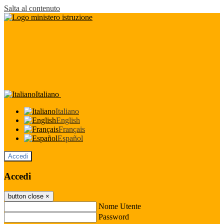
Salta al contenuto
Italiano
Italiano
English
Français
Español
Accedi
Accedi
button close
×
Nome Utente
Password