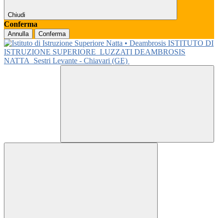
Chiudi
Conferma
Annulla
Conferma
ISTITUTO DI
ISTRUZIONE SUPERIORE
LUZZATI DEAMBROSIS
NATTA
Sestri Levante - Chiavari (GE)