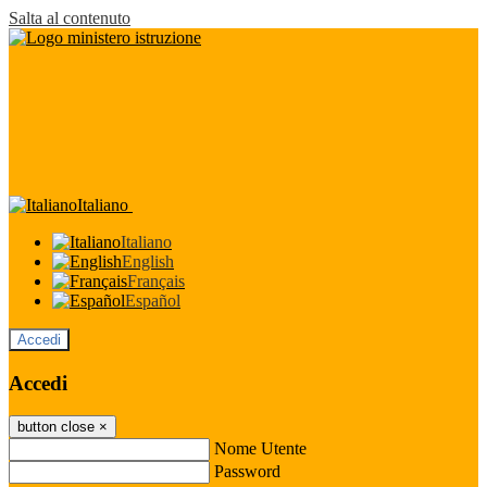
Salta al contenuto
Italiano
Italiano
English
Français
Español
Accedi
Accedi
button close
×
Nome Utente
Password