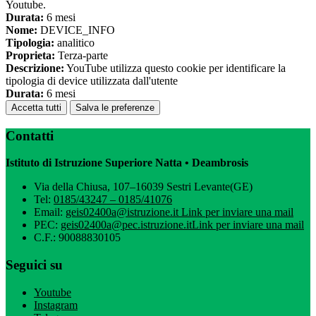
Youtube.
Durata:
6 mesi
Nome:
DEVICE_INFO
Tipologia:
analitico
Proprieta:
Terza-parte
Descrizione:
YouTube utilizza questo cookie per identificare la
tipologia di device utilizzata dall'utente
Durata:
6 mesi
Accetta tutti
Salva le preferenze
Contatti
Istituto di Istruzione Superiore Natta • Deambrosis
Via della Chiusa, 107–16039 Sestri Levante(GE)
Tel:
0185/43247 – 0185/41076
Email:
geis02400a@istruzione.it
Link per inviare una mail
PEC:
geis02400a@pec.istruzione.it
Link per inviare una mail
C.F.: 90088830105
Seguici su
Youtube
Instagram