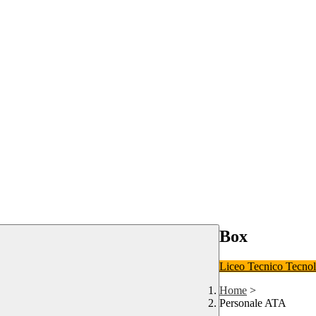
Box
Liceo
Tecnico Tecno
Home
>
Personale ATA