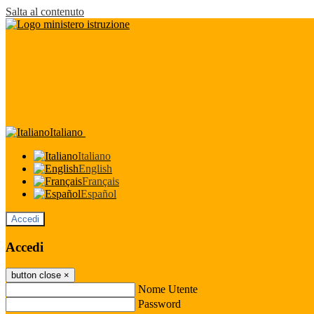
Salta al contenuto
Italiano
Italiano
English
Français
Español
Accedi
Accedi
button close
×
Nome Utente
Password