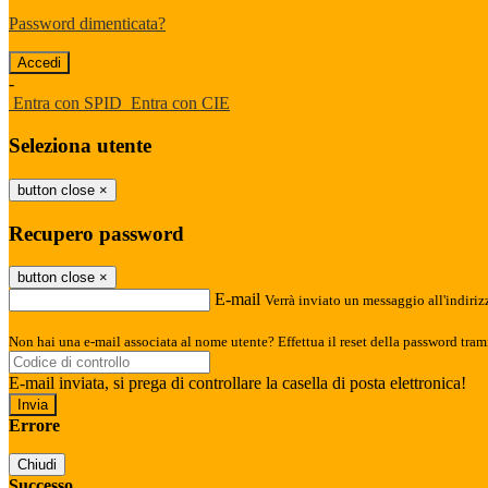
Password dimenticata?
-
Entra con SPID
Entra con CIE
Seleziona utente
button close
×
Recupero password
button close
×
E-mail
Verrà inviato un messaggio all'indirizz
Non hai una e-mail associata al nome utente? Effettua il reset della password tram
E-mail inviata, si prega di controllare la casella di posta elettronica!
Errore
Chiudi
Successo