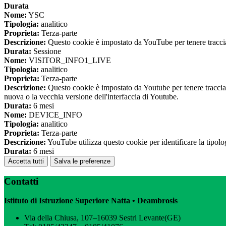
Durata
Nome:
YSC
Tipologia:
analitico
Proprieta:
Terza-parte
Descrizione:
Questo cookie è impostato da YouTube per tenere traccia 
Durata:
Sessione
Nome:
VISITOR_INFO1_LIVE
Tipologia:
analitico
Proprieta:
Terza-parte
Descrizione:
Questo cookie è impostato da Youtube per tenere traccia de
nuova o la vecchia versione dell'interfaccia di Youtube.
Durata:
6 mesi
Nome:
DEVICE_INFO
Tipologia:
analitico
Proprieta:
Terza-parte
Descrizione:
YouTube utilizza questo cookie per identificare la tipologi
Durata:
6 mesi
Accetta tutti
Salva le preferenze
Contatti
Istituto di Istruzione Superiore Natta • Deambrosis
Via della Chiusa, 107–16039 Sestri Levante(GE)