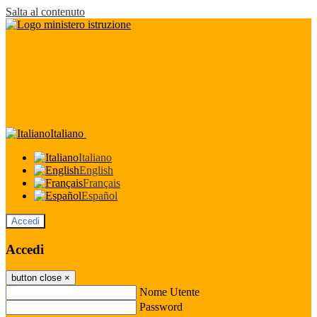
Salta al contenuto
Italiano
Italiano
English
Français
Español
Accedi
Accedi
button close
×
Nome Utente
Password