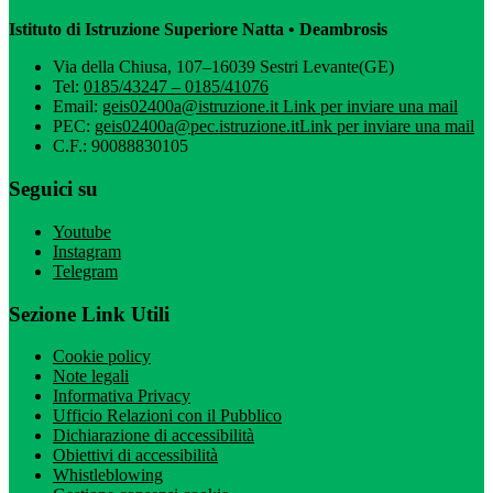
Istituto di Istruzione Superiore Natta • Deambrosis
Via della Chiusa, 107–16039 Sestri Levante(GE)
Tel:
0185/43247 – 0185/41076
Email:
geis02400a@istruzione.it
Link per inviare una mail
PEC:
geis02400a@pec.istruzione.it
Link per inviare una mail
C.F.: 90088830105
Seguici su
Youtube
Instagram
Telegram
Sezione Link Utili
Cookie policy
Note legali
Informativa Privacy
Ufficio Relazioni con il Pubblico
Dichiarazione di accessibilità
Obiettivi di accessibilità
Whistleblowing