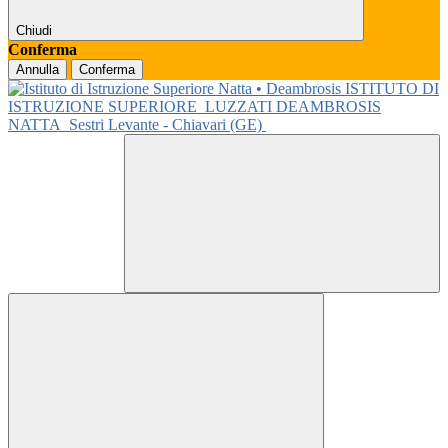
Chiudi
Conferma
Annulla
Conferma
ISTITUTO DI
ISTRUZIONE SUPERIORE
LUZZATI DEAMBROSIS
NATTA
Sestri Levante - Chiavari (GE)