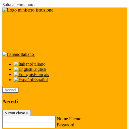
Salta al contenuto
Italiano
Italiano
English
Français
Español
Accedi
Accedi
button close
×
Nome Utente
Password