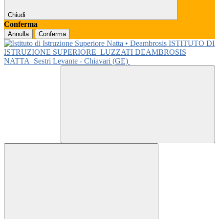
Chiudi
Conferma
Annulla
Conferma
ISTITUTO DI
ISTRUZIONE SUPERIORE
LUZZATI DEAMBROSIS
NATTA
Sestri Levante - Chiavari (GE)