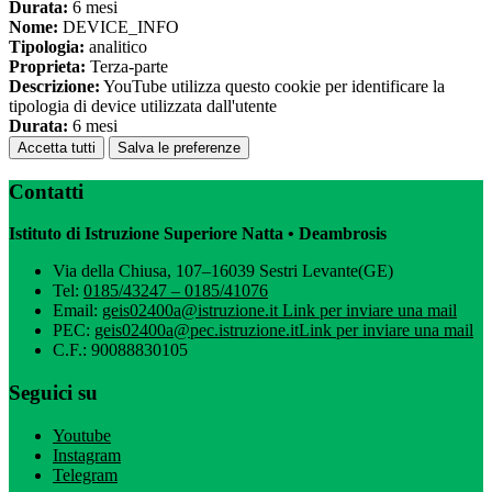
Durata:
6 mesi
Nome:
DEVICE_INFO
Tipologia:
analitico
Proprieta:
Terza-parte
Descrizione:
YouTube utilizza questo cookie per identificare la
tipologia di device utilizzata dall'utente
Durata:
6 mesi
Accetta tutti
Salva le preferenze
Contatti
Istituto di Istruzione Superiore Natta • Deambrosis
Via della Chiusa, 107–16039 Sestri Levante(GE)
Tel:
0185/43247 – 0185/41076
Email:
geis02400a@istruzione.it
Link per inviare una mail
PEC:
geis02400a@pec.istruzione.it
Link per inviare una mail
C.F.: 90088830105
Seguici su
Youtube
Instagram
Telegram