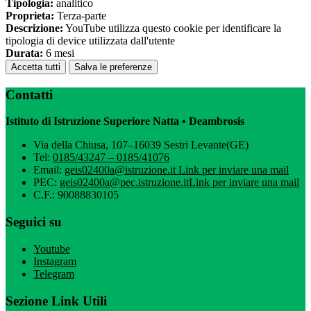
Tipologia:
analitico
Proprieta:
Terza-parte
Descrizione:
YouTube utilizza questo cookie per identificare la
tipologia di device utilizzata dall'utente
Durata:
6 mesi
Accetta tutti
Salva le preferenze
Contatti
Istituto di Istruzione Superiore Natta • Deambrosis
Via della Chiusa, 107–16039 Sestri Levante(GE)
Tel:
0185/43247 – 0185/41076
Email:
geis02400a@istruzione.it
Link per inviare una mail
PEC:
geis02400a@pec.istruzione.it
Link per inviare una mail
C.F.: 90088830105
Seguici su
Youtube
Instagram
Telegram
Sezione Link Utili