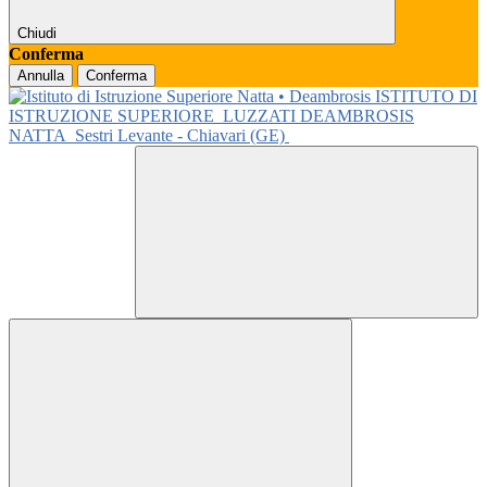
Chiudi
Conferma
Annulla
Conferma
ISTITUTO DI
ISTRUZIONE SUPERIORE
LUZZATI DEAMBROSIS
NATTA
Sestri Levante - Chiavari (GE)