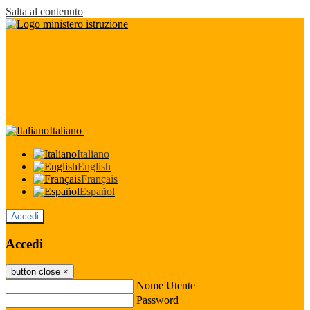
Salta al contenuto
Italiano
Italiano
English
Français
Español
Accedi
Accedi
button close
×
Nome Utente
Password